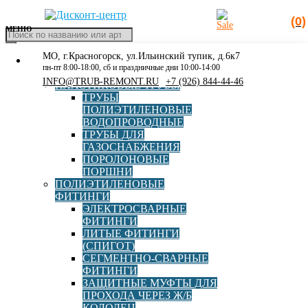
(0)
МЕНЮ
Поиск
товаров
МО, г.Красногорск, ул.Ильинский тупик, д.6к7
КАТАЛОГ
Главная
»
16
пн-пт 8:00-18:00, сб и праздничные дни 10:00-14:00
РАСПРОДАЖА
INFO@TRUB-REMONT.RU
+7 (926) 844-44-46
ПЛАСТИКОВЫЕ ТРУБЫ
16
ТРУБЫ
ПОЛИЭТИЛЕНОВЫЕ
ВОДОПРОВОДНЫЕ
ТРУБЫ ДЛЯ
ГАЗОСНАБЖЕНИЯ
ПОРОЛОНОВЫЕ
ПОРШНИ
ПОЛИЭТИЛЕНОВЫЕ
ФИТИНГИ
ЭЛЕКТРОСВАРНЫЕ
Стальной фланец DN 350 под ПЭ втулку (бурт) 355,
ФИТИНГИ
PN10
ЛИТЫЕ ФИТИНГИ
(СПИГОТ)
СЕГМЕНТНО-СВАРНЫЕ
ФИТИНГИ
В корзину
6 002,00
руб
ЗАЩИТНЫЕ МУФТЫ ДЛЯ
ПРОХОДА ЧЕРЕЗ Ж/Б
КОЛОДЕЦ