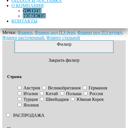
ОПЛАТА И ДОСТАВКА
О КОМПАНИИ
Не нашли того, что искали? Отправьте
заявку
на подбор
УСЛУГИ
материалов
НОВОСТИ
КОНТАКТЫ
Стальной фланец DN 400 под ПЭ втулку (бурт) 400, PN10
Метки:
Фланец
,
Фланец под ПЭ бурт
,
Фланец под ПЭ втулку
,
Фланец расточенный
,
Фланец стальной
Фильтр
Закрыть фильтр
Страна
Австрия
Великобритания
Германия
Италия
Китай
Польша
Россия
Турция
Швейцария
Южная Корея
Япония
РАСПРОДАЖА