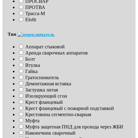
ПРОСВАР
ПРОТВА
Трасса-М
Elofit
Тип
Аппарат стыковой
Аренда сварочных аппаратов
Болт
Втулка
Гайка
Гратосниматель
Демонтажная вставка
Заглушка литая
Изoлирующий сгон
Крест фланцевый
Крест фланцевый с пожарной подставкой
Крестовина сегментно-сварная
Муфта
Муфта защитная ПНД для прохода через ЖБИ
Наконечник сварочный