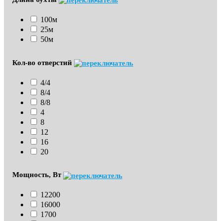
100м
25м
50м
Кол-во отверстий
4/4
8/4
8/8
4
8
12
16
20
Мощность, Вт
12200
16000
1700