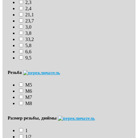
2,3
2,4
21,1
23,7
3,0
3,8
33,2
5,8
6,6
9,5
Резьба
М5
М6
М7
М8
Размер резьбы, дюймы
1
1/2