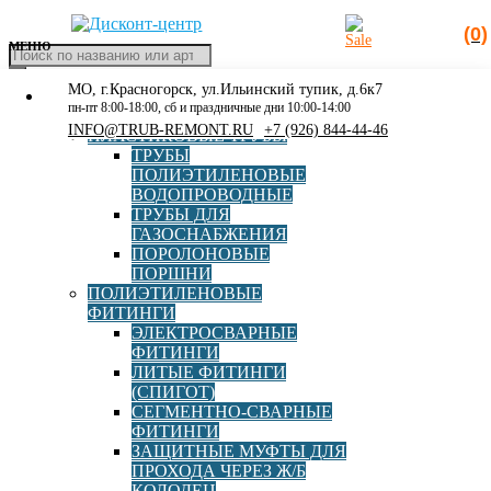
(0)
МЕНЮ
Поиск
товаров
МО, г.Красногорск, ул.Ильинский тупик, д.6к7
КАТАЛОГ
Главная
»
Каталог
»
Фланцы, прокладки
»
Стальной фланец
пн-пт 8:00-18:00, сб и праздничные дни 10:00-14:00
РАСПРОДАЖА
DN 400 под ПЭ втулку (бурт) 400, PN10
INFO@TRUB-REMONT.RU
+7 (926) 844-44-46
ПЛАСТИКОВЫЕ ТРУБЫ
ТРУБЫ
ПОЛИЭТИЛЕНОВЫЕ
ВОДОПРОВОДНЫЕ
ТРУБЫ ДЛЯ
Стальной фланец DN 400 под
ГАЗОСНАБЖЕНИЯ
ПОРОЛОНОВЫЕ
ПЭ втулку (бурт) 400, PN10
ПОРШНИ
ПОЛИЭТИЛЕНОВЫЕ
ФИТИНГИ
ЭЛЕКТРОСВАРНЫЕ
Материал
Сталь
ФИТИНГИ
ЛИТЫЕ ФИТИНГИ
(СПИГОТ)
Диаметр, мм
400
СЕГМЕНТНО-СВАРНЫЕ
ФИТИНГИ
ЗАЩИТНЫЕ МУФТЫ ДЛЯ
PN
10
ПРОХОДА ЧЕРЕЗ Ж/Б
КОЛОДЕЦ