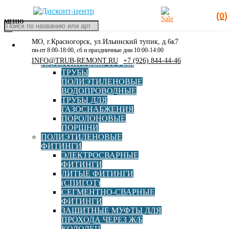
(0)
МЕНЮ
Поиск
товаров
МО, г.Красногорск, ул.Ильинский тупик, д.6к7
КАТАЛОГ
Главная
»
Фланец под ПЭ втулку
пн-пт 8:00-18:00, сб и праздничные дни 10:00-14:00
РАСПРОДАЖА
INFO@TRUB-REMONT.RU
+7 (926) 844-44-46
ПЛАСТИКОВЫЕ ТРУБЫ
Фланец под ПЭ втулку
ТРУБЫ
ПОЛИЭТИЛЕНОВЫЕ
ВОДОПРОВОДНЫЕ
ТРУБЫ ДЛЯ
ГАЗОСНАБЖЕНИЯ
ПОРОЛОНОВЫЕ
ПОРШНИ
ПОЛИЭТИЛЕНОВЫЕ
ФИТИНГИ
ЭЛЕКТРОСВАРНЫЕ
Стальной фланец DN 50 под ПЭ втулку (бурт) 63,
ФИТИНГИ
PN10/16
ЛИТЫЕ ФИТИНГИ
(СПИГОТ)
СЕГМЕНТНО-СВАРНЫЕ
ФИТИНГИ
В корзину
419,00
руб
ЗАЩИТНЫЕ МУФТЫ ДЛЯ
ПРОХОДА ЧЕРЕЗ Ж/Б
КОЛОДЕЦ