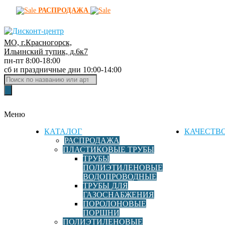
РАСПРОДАЖА
МО, г.Красногорск,
Д
Ильинский тупик, д.6к7
пн-пт 8:00-18:00
и
сб и праздничные дни 10:00-14:00
с
Поиск
к
товаров
о
н
Меню
т
-
КАТАЛОГ
КАЧЕСТВ
ц
РАСПРОДАЖА
ПЛАСТИКОВЫЕ ТРУБЫ
е
ТРУБЫ
н
ПОЛИЭТИЛЕНОВЫЕ
т
ВОДОПРОВОДНЫЕ
р
ТРУБЫ ДЛЯ
ГАЗОСНАБЖЕНИЯ
ф
ПОРОЛОНОВЫЕ
и
ПОРШНИ
т
ПОЛИЭТИЛЕНОВЫЕ