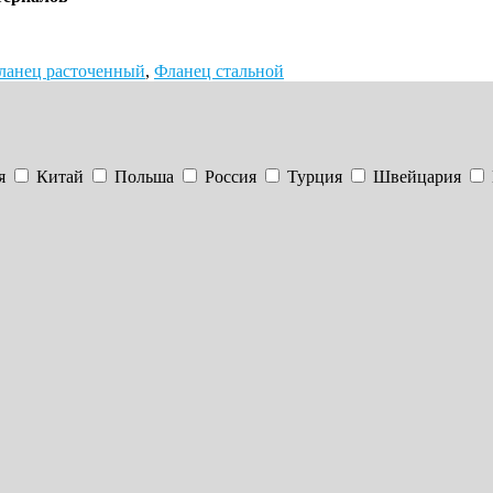
ланец расточенный
,
Фланец стальной
я
Китай
Польша
Россия
Турция
Швейцария