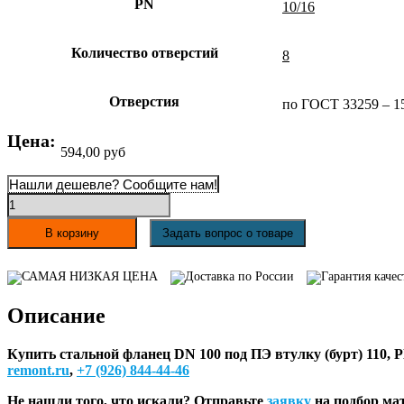
PN
10/16
Количество отверстий
8
Отверстия
по ГОСТ 33259 – 1
Цена:
594,00
руб
Нашли дешевле? Сообщите нам!
Количество
товара
Стальной
В корзину
Задать вопрос о товаре
фланец
DN
САМАЯ НИЗКАЯ ЦЕНА
Доставка по России
Гарантия качес
100
под
Описание
ПЭ
втулку
(бурт)
Купить стальной фланец DN 100 под ПЭ втулку (бурт) 110, 
110,
remont.ru
,
+7 (926) 844-44-46
PN10/16
Не нашли того, что искали? Отправьте
заявку
на подбор ма