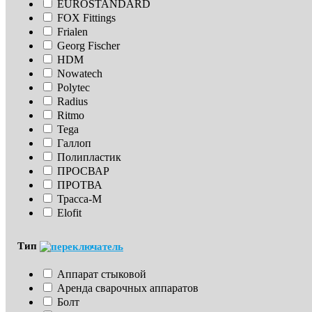
EUROSTANDARD
FOX Fittings
Frialen
Georg Fischer
HDM
Nowatech
Polytec
Radius
Ritmo
Tega
Галлоп
Полипластик
ПРОСВАР
ПРОТВА
Трасса-М
Elofit
Тип
Аппарат стыковой
Аренда сварочных аппаратов
Болт