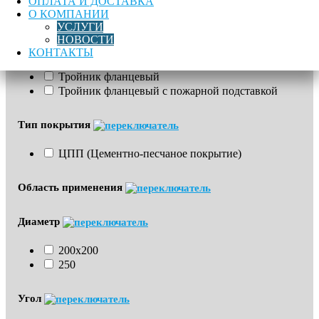
ОПЛАТА И ДОСТАВКА
Бренд
О КОМПАНИИ
УСЛУГИ
НОВОСТИ
Тип
КОНТАКТЫ
Тройник фланцевый
Тройник фланцевый с пожарной подставкой
Тип покрытия
ЦПП (Цементно-песчаное покрытие)
Область применения
Диаметр
200х200
250
Угол