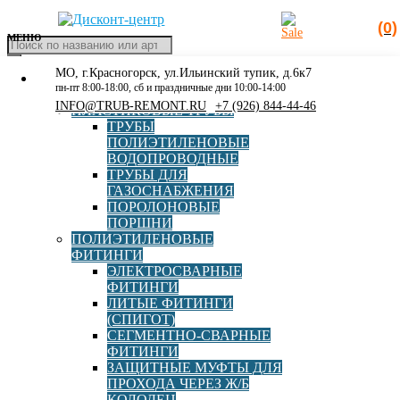
(0)
МЕНЮ
Поиск
товаров
МО, г.Красногорск, ул.Ильинский тупик, д.6к7
КАТАЛОГ
Главная
»
84,8
пн-пт 8:00-18:00, сб и праздничные дни 10:00-14:00
РАСПРОДАЖА
INFO@TRUB-REMONT.RU
+7 (926) 844-44-46
ПЛАСТИКОВЫЕ ТРУБЫ
84,8
ТРУБЫ
ПОЛИЭТИЛЕНОВЫЕ
ВОДОПРОВОДНЫЕ
ТРУБЫ ДЛЯ
ГАЗОСНАБЖЕНИЯ
ПОРОЛОНОВЫЕ
ПОРШНИ
ПОЛИЭТИЛЕНОВЫЕ
ФИТИНГИ
ЭЛЕКТРОСВАРНЫЕ
Тройник фланцевый с пожарной подставкой ППТФ
ФИТИНГИ
250х250 PN16 ЦПП
ЛИТЫЕ ФИТИНГИ
(СПИГОТ)
СЕГМЕНТНО-СВАРНЫЕ
ФИТИНГИ
В корзину
62 062,00
руб
ЗАЩИТНЫЕ МУФТЫ ДЛЯ
ПРОХОДА ЧЕРЕЗ Ж/Б
КОЛОДЕЦ