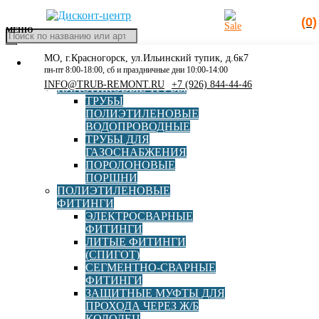
(0)
МЕНЮ
Поиск
товаров
МО, г.Красногорск, ул.Ильинский тупик, д.6к7
КАТАЛОГ
Главная
»
Каталог
»
Фитинги из стали и чугуна
»
Тройник
пн-пт 8:00-18:00, сб и праздничные дни 10:00-14:00
РАСПРОДАЖА
фланцевый с пожарной подставкой ППТФ 250х250 PN16
INFO@TRUB-REMONT.RU
+7 (926) 844-44-46
ПЛАСТИКОВЫЕ ТРУБЫ
ЦПП
ТРУБЫ
ПОЛИЭТИЛЕНОВЫЕ
ВОДОПРОВОДНЫЕ
ТРУБЫ ДЛЯ
ГАЗОСНАБЖЕНИЯ
ПОРОЛОНОВЫЕ
ПОРШНИ
Тройник фланцевый с
ПОЛИЭТИЛЕНОВЫЕ
ФИТИНГИ
пожарной подставкой ППТФ
ЭЛЕКТРОСВАРНЫЕ
ФИТИНГИ
250х250 PN16 ЦПП
ЛИТЫЕ ФИТИНГИ
(СПИГОТ)
СЕГМЕНТНО-СВАРНЫЕ
ФИТИНГИ
Страна
Россия
ЗАЩИТНЫЕ МУФТЫ ДЛЯ
ПРОХОДА ЧЕРЕЗ Ж/Б
КОЛОДЕЦ