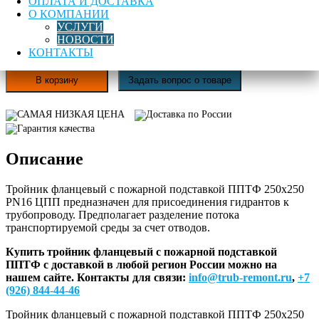
ОПЛАТА И ДОСТАВКА
Цена:
О КОМПАНИИ
62 062,00
руб
УСЛУГИ
НОВОСТИ
Нашли дешевле? Сообщите нам!
КОНТАКТЫ
Количество
товара
Тройник
В корзину
Задать вопрос о товаре
фланцевый
с
САМАЯ НИЗКАЯ ЦЕНА
Доставка по России
пожарной
Гарантия качества
подставкой
ППТФ
Описание
250х250
PN16
ЦПП
Тройник фланцевый с пожарной подставкой ППТФ 250х250
PN16 ЦПП предназначен для присоединения гидрантов к
трубопроводу. Предполагает разделение потока
транспортируемой среды за счет отводов.
Купить тройник фланцевый с пожарной подставкой
ППТФ с доставкой в любой регион России можно на
нашем сайте.
Контакты для связи:
info@trub-remont.ru
,
+7
(926) 844-44-46
Тройник фланцевый с пожарной подставкой ППТФ 250х250