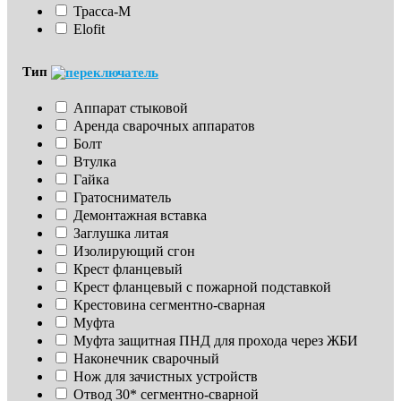
Трасса-М
Elofit
Тип
Аппарат стыковой
Аренда сварочных аппаратов
Болт
Втулка
Гайка
Гратосниматель
Демонтажная вставка
Заглушка литая
Изoлирующий сгон
Крест фланцевый
Крест фланцевый с пожарной подставкой
Крестовина сегментно-сварная
Муфта
Муфта защитная ПНД для прохода через ЖБИ
Наконечник сварочный
Нож для зачистных устройств
Отвод 30* сегментно-сварной