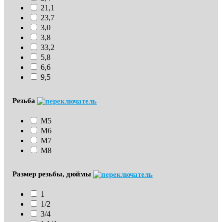
21,1
23,7
3,0
3,8
33,2
5,8
6,6
9,5
Резьба
М5
М6
М7
М8
Размер резьбы, дюймы
1
1/2
3/4