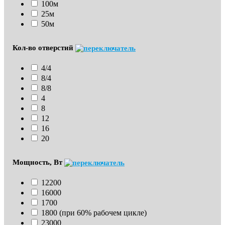
100м
25м
50м
Кол-во отверстий
4/4
8/4
8/8
4
8
12
16
20
Мощность, Вт
12200
16000
1700
1800 (при 60% рабочем цикле)
23000