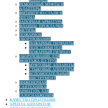
Диаметр, мм
250
РЕМОНТНЫЕ МУФТЫ И
АДАПТЕРЫ
ФИТИНГИ ИЗ СТАЛИ И
PN
16
ЧУГУНА
ЗАПОРНАЯ АРМАТУРА
ФЛАНЦЫ, ПРОКЛАДКИ
Материал
Чугун
МЕТИЗЫ
ПОЖАРНОЕ
ОБОРУДОВАНИЕ
Масса, кг
84,8
ПОЖАРНЫЕ ГИДРАНТЫ
ПОДСТАВКИ ПОД
ПОЖАРНЫЙ ГИДРАНТ
ЦПП (Цементно-
ОБОРУДОВАНИЕ ДЛЯ
Тип покрытия
песчаное
МОНТАЖА ПЭ ТРУБ
покрытие)
МУФТОВЫЕ АППАРАТЫ
СТЫКОВЫЕ АППАРАТЫ
ВСПОМОГАТЕЛЬНЫЙ
Тип присоединения
фланцевое
ИНСТРУМЕНТ
ИНЖЕНЕРНАЯ
САНТЕХНИКА
Тройник
АРМАТУРА ДЛЯ
фланцевый с
Тип
ГАЗОСНАБЖЕНИЯ
пожарной
КАЧЕСТВО ПРОДУКЦИИ
подставкой
АРЕНДА АППАРАТОВ