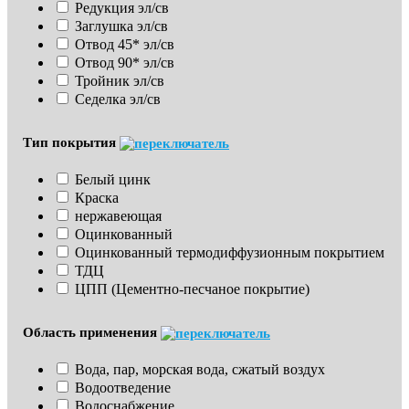
Редукция эл/св
Заглушка эл/св
Отвод 45* эл/св
Отвод 90* эл/св
Тройник эл/св
Седелка эл/св
Тип покрытия
Белый цинк
Краска
нержавеющая
Оцинкованный
Оцинкованный термодиффузионным покрытием
ТДЦ
ЦПП (Цементно-песчаное покрытие)
Область применения
Вода, пар, морская вода, сжатый воздух
Водоотведение
Водоснабжение