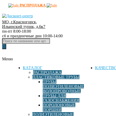
РАСПРОДАЖА
МО, г.Красногорск,
Д
Ильинский тупик, д.6к7
пн-пт 8:00-18:00
и
сб и праздничные дни 10:00-14:00
с
Поиск
к
товаров
о
н
Меню
т
-
КАТАЛОГ
КАЧЕСТВ
ц
РАСПРОДАЖА
ПЛАСТИКОВЫЕ ТРУБЫ
е
ТРУБЫ
н
ПОЛИЭТИЛЕНОВЫЕ
т
ВОДОПРОВОДНЫЕ
р
ТРУБЫ ДЛЯ
ГАЗОСНАБЖЕНИЯ
ф
ПОРОЛОНОВЫЕ
и
ПОРШНИ
т
ПОЛИЭТИЛЕНОВЫЕ