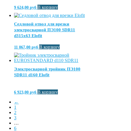
В корзину
9 624,00
руб
Седловой отвод для врезки
электросварной ПЭ100 SDR11
d315х63 Elofit
В корзину
11 067,00
руб
Электросварной тройник ПЭ100
SDR11 d160 Elofit
В корзину
6 923,00
руб
←
1
2
3
…
6