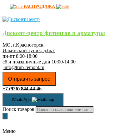
РАСПРОДАЖА
Дисконт-центр фитингов и арматуры
МО, г.Красногорск,
Ильинский тупик, д.6к7
пн-пт 8:00-18:00
сб и праздничные дни 10:00-14:00
info@trub-remont.ru
Отправить запрос
+7 (926) 844-44-46
WhatsApp
Поиск товаров
Меню