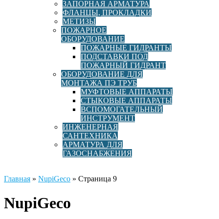
ЗАПОРНАЯ АРМАТУРА
ФЛАНЦЫ, ПРОКЛАДКИ
МЕТИЗЫ
ПОЖАРНОЕ
ОБОРУДОВАНИЕ
ПОЖАРНЫЕ ГИДРАНТЫ
ПОДСТАВКИ ПОД
ПОЖАРНЫЙ ГИДРАНТ
ОБОРУДОВАНИЕ ДЛЯ
МОНТАЖА ПЭ ТРУБ
МУФТОВЫЕ АППАРАТЫ
СТЫКОВЫЕ АППАРАТЫ
ВСПОМОГАТЕЛЬНЫЙ
ИНСТРУМЕНТ
ИНЖЕНЕРНАЯ
САНТЕХНИКА
АРМАТУРА ДЛЯ
ГАЗОСНАБЖЕНИЯ
Главная
»
NupiGeco
»
Страница 9
NupiGeco