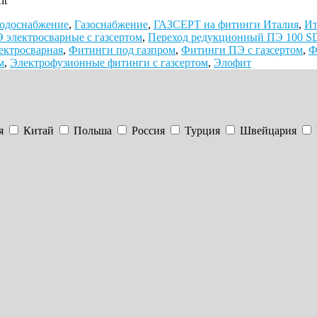
it
одоснабжение
,
Газоснабжение
,
ГАЗСЕРТ на фитинги Италия
,
Ит
электросварные с газсертом
,
Переход редукционный ПЭ 100 S
ектросварная
,
Фитинги под газпром
,
Фитинги ПЭ с газсертом
,
Ф
м
,
Электрофузионные фитинги с газсертом
,
Элофит
я
Китай
Польша
Россия
Турция
Швейцария