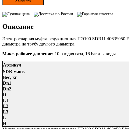
В корзину
редукционная
электросварная
Лучшая цена
Доставка по России
Гарантия качества
ПЭ100
SDR11
Описание
d63х50
Elofit
Электросварная муфта редукционная ПЭ100 SDR11 d063*050 Elo
диаметра на трубу другого диаметра.
Макс. рабочее давление:
10 bar для газа, 16 bar для воды
Артикул
SDR макс.
Вес, кг
Dn1
Dn2
D
L1
L2
L3
L
H