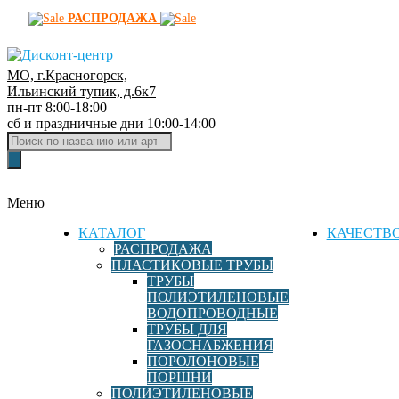
РАСПРОДАЖА
МО, г.Красногорск,
Д
Ильинский тупик, д.6к7
пн-пт 8:00-18:00
и
сб и праздничные дни 10:00-14:00
с
Поиск
к
товаров
о
н
Меню
т
-
КАТАЛОГ
КАЧЕСТВ
ц
РАСПРОДАЖА
ПЛАСТИКОВЫЕ ТРУБЫ
е
ТРУБЫ
н
ПОЛИЭТИЛЕНОВЫЕ
т
ВОДОПРОВОДНЫЕ
р
ТРУБЫ ДЛЯ
ГАЗОСНАБЖЕНИЯ
ф
ПОРОЛОНОВЫЕ
и
ПОРШНИ
т
ПОЛИЭТИЛЕНОВЫЕ