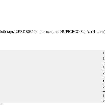
fit (арт.12ERDE6350) производства NUPIGECO S.p.A. (Италия) 
1
1
0
6
5
8
5
5
1
9