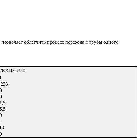
позволяет облегчить процесс перехода с трубы одного
2ERDE6350
1
,233
3
0
1,5
5,5
0
—
18
9