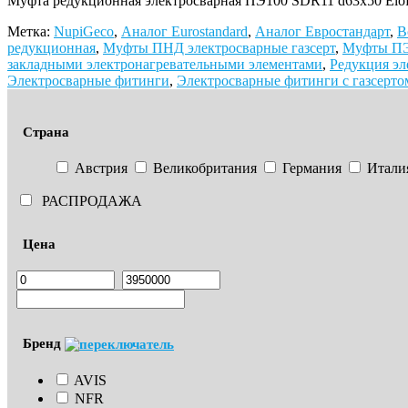
Муфта редукционная электросварная ПЭ100 SDR11 d63х50 Elof
Метка:
NupiGeco
,
Аналог Eurostandard
,
Аналог Евростандарт
,
В
редукционная
,
Муфты ПНД электросварные газсерт
,
Муфты ПЭ 
закладными электронагревательными элементами
,
Редукция эл
Электросварные фитинги
,
Электросварные фитинги с газсерто
Страна
Австрия
Великобритания
Германия
Итали
РАСПРОДАЖА
Цена
Бренд
AVIS
NFR