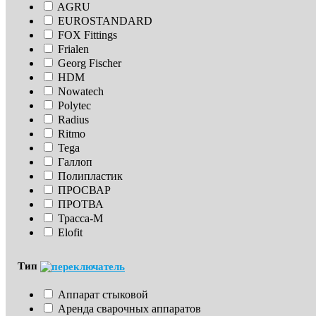
AGRU
EUROSTANDARD
FOX Fittings
Frialen
Georg Fischer
HDM
Nowatech
Polytec
Radius
Ritmo
Tega
Галлоп
Полипластик
ПРОСВАР
ПРОТВА
Трасса-М
Elofit
Тип
Аппарат стыковой
Аренда сварочных аппаратов