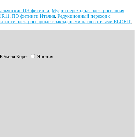
альянские ПЭ фитинги
,
Муфта переходная электросварная
DR11
,
ПЭ фитинги Италия
,
Редукционный переход с
итинги электросварные с закладными нагревателями ELOFIT
,
Южная Корея
Япония