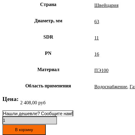
Страна
Швейцария
Диаметр, мм
63
SDR
11
PN
16
Материал
ПЭ100
Область применения
Водоснабжение
,
Га
Цена:
2 408,00
руб
Нашли дешевле? Сообщите нам!
Количество
товара
Электросварной
В корзину
отвод