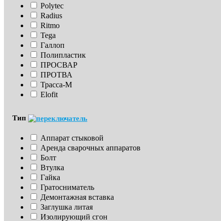
Polytec
Radius
Ritmo
Tega
Галлоп
Полипластик
ПРОСВАР
ПРОТВА
Трасса-М
Elofit
Тип
Аппарат стыковой
Аренда сварочных аппаратов
Болт
Втулка
Гайка
Гратосниматель
Демонтажная вставка
Заглушка литая
Изoлирующий сгон