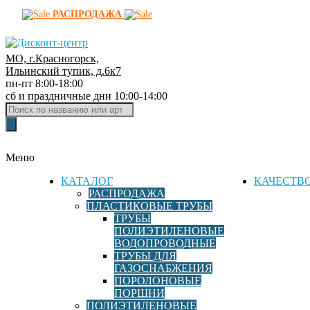
РАСПРОДАЖА
МО, г.Красногорск,
Д
Ильинский тупик, д.6к7
пн-пт 8:00-18:00
и
сб и праздничные дни 10:00-14:00
с
Поиск
к
товаров
о
н
Меню
т
-
КАТАЛОГ
КАЧЕСТВ
ц
РАСПРОДАЖА
ПЛАСТИКОВЫЕ ТРУБЫ
е
ТРУБЫ
н
ПОЛИЭТИЛЕНОВЫЕ
т
ВОДОПРОВОДНЫЕ
р
ТРУБЫ ДЛЯ
ГАЗОСНАБЖЕНИЯ
ф
ПОРОЛОНОВЫЕ
и
ПОРШНИ
т
ПОЛИЭТИЛЕНОВЫЕ