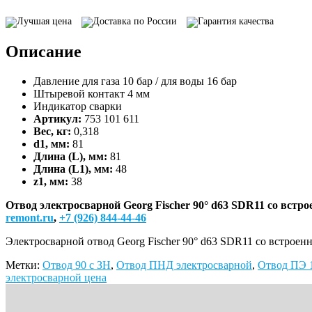
Georg
Лучшая цена
Доставка по России
Гарантия качества
Fischer
90°
Описание
d63
SDR11
со
Давление для газа 10 бар / для воды 16 бар
встроенными
Штыревой контакт 4 мм
фиксаторами
Индикатор сварки
Артикул:
753 101 611
Вес, кг:
0,318
d1, мм:
81
Длина (L), мм:
81
Длина (L1), мм:
48
z1, мм:
38
Отвод электросварной Georg Fischer 90° d63 SDR11 со встр
remont.ru
,
+7 (926) 844-44-46
Электросварной отвод Georg Fischer 90° d63 SDR11 со встрое
Метки:
Отвод 90 с ЗН
,
Отвод ПНД электросварной
,
Отвод ПЭ 
электросварной цена