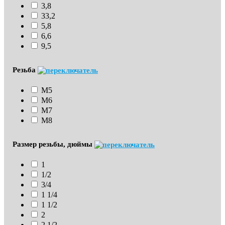
3,8
33,2
5,8
6,6
9,5
Резьба
М5
М6
М7
М8
Размер резьбы, дюймы
1
1/2
3/4
1 1/4
1 1/2
2
2 1/2