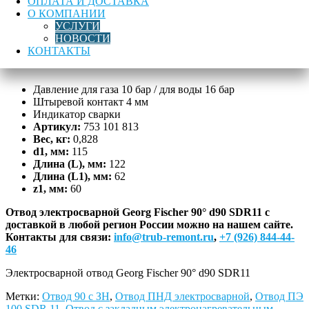
ОПЛАТА И ДОСТАВКА
отвод
О КОМПАНИИ
Georg
УСЛУГИ
Лучшая цена
Доставка по России
Гарантия качества
Fischer
НОВОСТИ
90°
КОНТАКТЫ
Описание
d90
SDR11
Давление для газа 10 бар / для воды 16 бар
Штыревой контакт 4 мм
Индикатор сварки
Артикул:
753 101 813
Вес, кг:
0,828
d1, мм:
115
Длина (L), мм:
122
Длина (L1), мм:
62
z1, мм:
60
Отвод электросварной Georg Fischer 90° d90 SDR11 с
доставкой в любой регион России можно на нашем сайте.
Контакты для связи:
info@trub-remont.ru
,
+7 (926) 844-44-
46
Электросварной отвод Georg Fischer 90° d90 SDR11
Метки:
Отвод 90 с ЗН
,
Отвод ПНД электросварной
,
Отвод ПЭ
100 SDR 11
,
Отвод с закладным электронагревательным