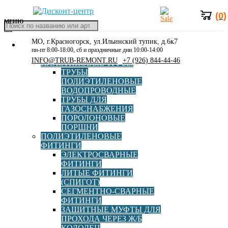
(0)
МЕНЮ
Поиск
товаров
МО, г.Красногорск, ул.Ильинский тупик, д.6к7
КАТАЛОГ
Главная
»
Каталог
»
Полиэтиленовые фитинги
»
пн-пт 8:00-18:00, сб и праздничные дни 10:00-14:00
РАСПРОДАЖА
Электросварные фитинги
»
Электросварной отвод Georg
INFO@TRUB-REMONT.RU
+7 (926) 844-44-46
ПЛАСТИКОВЫЕ ТРУБЫ
Fischer 90° d90 SDR11
ТРУБЫ
ПОЛИЭТИЛЕНОВЫЕ
ВОДОПРОВОДНЫЕ
ТРУБЫ ДЛЯ
ГАЗОСНАБЖЕНИЯ
Электросварной отвод Georg
ПОРОЛОНОВЫЕ
ПОРШНИ
Fischer 90° d90 SDR11
ПОЛИЭТИЛЕНОВЫЕ
ФИТИНГИ
ЭЛЕКТРОСВАРНЫЕ
Артикул:
753101813
ФИТИНГИ
ЛИТЫЕ ФИТИНГИ
Производитель
Georg Fischer
(СПИГОТ)
СЕГМЕНТНО-СВАРНЫЕ
ФИТИНГИ
Бренд
Georg Fischer
ЗАЩИТНЫЕ МУФТЫ ДЛЯ
ПРОХОДА ЧЕРЕЗ Ж/Б
КОЛОДЕЦ