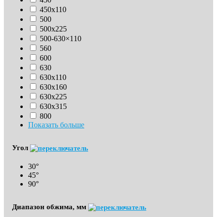
450х110
500
500х225
500-630×110
560
600
630
630х110
630x160
630х225
630х315
800
Показать больше
Угол
30°
45°
90°
Диапазон обжима, мм