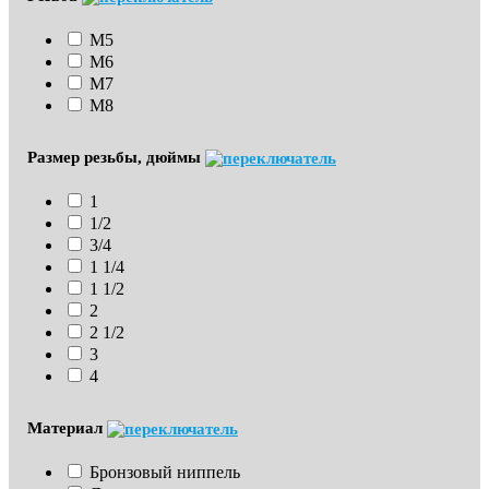
М5
М6
М7
М8
Размер резьбы, дюймы
1
1/2
3/4
1 1/4
1 1/2
2
2 1/2
3
4
Материал
Бронзовый ниппель