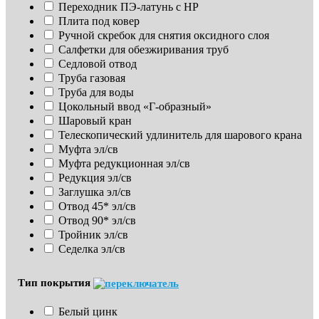
Переходник ПЭ-латунь с НР
Плита под ковер
Ручной скребок для снятия оксидного слоя
Салфетки для обезжиривания труб
Седловой отвод
Труба газовая
Труба для воды
Цокольный ввод «Г-образный»
Шаровый кран
Телескопический удлинитель для шарового крана
Муфта эл/св
Муфта редукционная эл/св
Редукция эл/св
Заглушка эл/св
Отвод 45* эл/св
Отвод 90* эл/св
Тройник эл/св
Седелка эл/св
Тип покрытия
Белый цинк