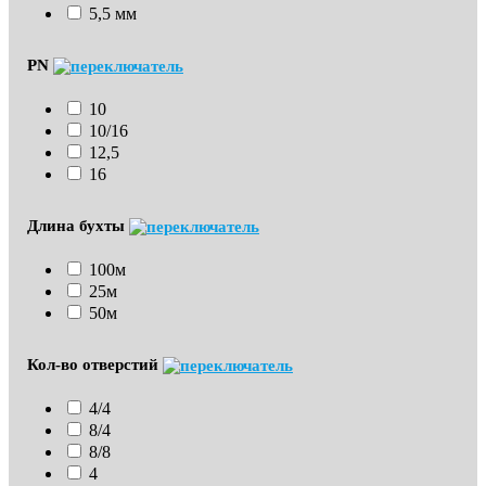
5,5 мм
PN
10
10/16
12,5
16
Длина бухты
100м
25м
50м
Кол-во отверстий
4/4
8/4
8/8
4