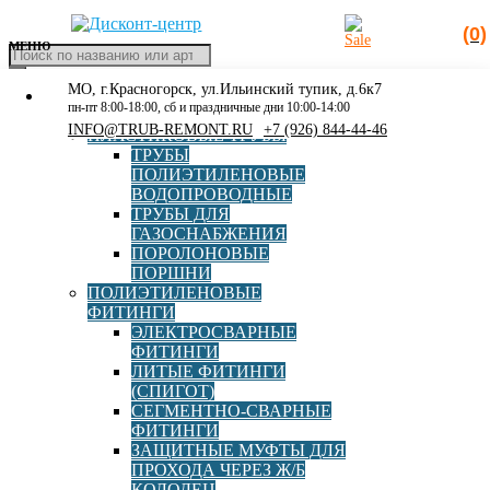
(0)
МЕНЮ
Поиск
товаров
МО, г.Красногорск, ул.Ильинский тупик, д.6к7
КАТАЛОГ
Главная
»
Каталог
»
Метизы
»
Гайка М20 оцинк. ГОСТ 5915-
пн-пт 8:00-18:00, сб и праздничные дни 10:00-14:00
РАСПРОДАЖА
70 DIN 934
INFO@TRUB-REMONT.RU
+7 (926) 844-44-46
ПЛАСТИКОВЫЕ ТРУБЫ
ТРУБЫ
ПОЛИЭТИЛЕНОВЫЕ
ВОДОПРОВОДНЫЕ
ТРУБЫ ДЛЯ
Гайка М20 оцинк. ГОСТ
ГАЗОСНАБЖЕНИЯ
ПОРОЛОНОВЫЕ
5915-70 DIN 934
ПОРШНИ
ПОЛИЭТИЛЕНОВЫЕ
ФИТИНГИ
ЭЛЕКТРОСВАРНЫЕ
Срок службы
более 5 лет
ФИТИНГИ
ЛИТЫЕ ФИТИНГИ
(СПИГОТ)
Диаметр, мм
20
СЕГМЕНТНО-СВАРНЫЕ
ФИТИНГИ
ЗАЩИТНЫЕ МУФТЫ ДЛЯ
ГОСТ
5915-70
ПРОХОДА ЧЕРЕЗ Ж/Б
КОЛОДЕЦ