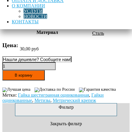
ОПЛАТА И ДОСТАВКА
Тип покрытия
нержавеющая
О КОМПАНИИ
УСЛУГИ
НОВОСТИ
Класс прочности
5.8
КОНТАКТЫ
Материал
Сталь
Цена:
30,00
руб
Нашли дешевле? Сообщите нам!
Количество
товара
Гайка
В корзину
М20
оцинк.
Лучшая цена
Доставка по России
Гарантия качества
ГОСТ
Метки:
Гайка шестигранная оцинкованная
,
Гайки
5915-
оцинкованные
,
Метизы
,
Метрический крепеж
70
DIN
Фильтр
934
Закрыть фильтр