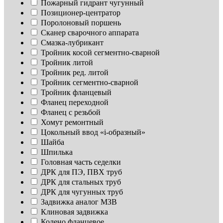
Пожарный гидрант чугунный
Позиционер-центратор
Поролоновый поршень
Сканер сварочного аппарата
Смазка-лубрикант
Тройник косой сегментно-сварной
Тройник литой
Тройник ред. литой
Тройник сегментно-сварной
Тройник фланцевый
Фланец переходной
Фланец с резьбой
Хомут ремонтный
Цокольный ввод «i-образный»
Шайба
Шпилька
Головная часть седелки
ДРК для ПЭ, ПВХ труб
ДРК для стальных труб
ДРК для чугунных труб
Задвижка аналог МЗВ
Клиновая задвижка
Колено фланцевое