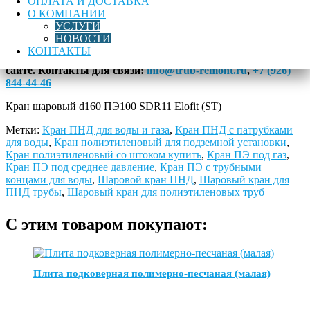
ОПЛАТА И ДОСТАВКА
Описание
О КОМПАНИИ
УСЛУГИ
НОВОСТИ
Купить кран шаровый d160 ПЭ100 SDR11 Elofit (ST) с
КОНТАКТЫ
доставкой в любой регион России можно на нашем
сайте.
Контакты для связи:
info@trub-remont.ru
,
+7 (926)
844-44-46
Кран шаровый d160 ПЭ100 SDR11 Elofit (ST)
Метки:
Кран ПНД для воды и газа
,
Кран ПНД с патрубками
для воды
,
Кран полиэтиленовый для подземной установки
,
Кран полиэтиленовый со штоком купить
,
Кран ПЭ под газ
,
Кран ПЭ под среднее давление
,
Кран ПЭ с трубными
концами для воды
,
Шаровой кран ПНД
,
Шаровый кран для
ПНД трубы
,
Шаровый кран для полиэтиленовых труб
С этим товаром покупают:
Плита подковерная полимерно-песчаная (малая)