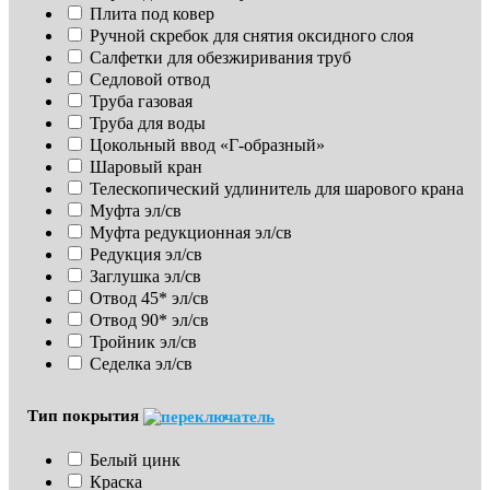
Плита под ковер
Ручной скребок для снятия оксидного слоя
Салфетки для обезжиривания труб
Седловой отвод
Труба газовая
Труба для воды
Цокольный ввод «Г-образный»
Шаровый кран
Телескопический удлинитель для шарового крана
Муфта эл/св
Муфта редукционная эл/св
Редукция эл/св
Заглушка эл/св
Отвод 45* эл/св
Отвод 90* эл/св
Тройник эл/св
Седелка эл/св
Тип покрытия
Белый цинк
Краска