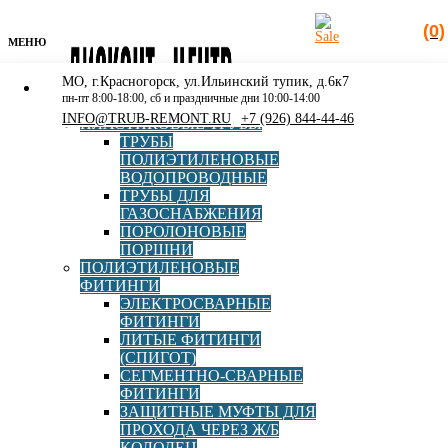
(0)
МЕНЮ
МО, г.Красногорск, ул.Ильинский тупик, д.6к7
КАТАЛОГ
пн-пт 8:00-18:00, сб и праздничные дни 10:00-14:00
РАСПРОДАЖА
INFO@TRUB-REMONT.RU
+7 (926) 844-44-46
ПЛАСТИКОВЫЕ ТРУБЫ
ТРУБЫ
ПОЛИЭТИЛЕНОВЫЕ
ВОДОПРОВОДНЫЕ
ТРУБЫ ДЛЯ
Поиск
ГАЗОСНАБЖЕНИЯ
товаров
ПОРОЛОНОВЫЕ
ПОРШНИ
Главная
»
Каталог
»
Полиэтиленовые фитинги
»
ПОЛИЭТИЛЕНОВЫЕ
Электросварные фитинги
»
Кран шаровый d160 ПЭ100
ФИТИНГИ
SDR11 Elofit (ST)
ЭЛЕКТРОСВАРНЫЕ
ФИТИНГИ
ЛИТЫЕ ФИТИНГИ
(СПИГОТ)
СЕГМЕНТНО-СВАРНЫЕ
Кран шаровый d160 ПЭ100
ФИТИНГИ
ЗАЩИТНЫЕ МУФТЫ ДЛЯ
SDR11 Elofit (ST)
ПРОХОДА ЧЕРЕЗ Ж/Б
КОЛОДЕЦ