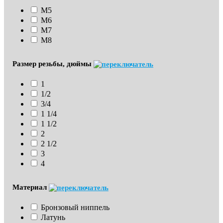
М5
М6
М7
М8
Размер резьбы, дюймы
1
1/2
3/4
1 1/4
1 1/2
2
2 1/2
3
4
Материал
Бронзовый ниппель
Латунь