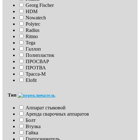
Georg Fischer
HDM
Nowatech
Polytec
Radius
Ritmo
Tega
Галлоп
Полипластик
ПРОСВАР
ПРОТВА
Трасса-М
Elofit
Тип
Аппарат стыковой
Аренда сварочных аппаратов
Болт
Втулка
Гайка
Гратосниматель