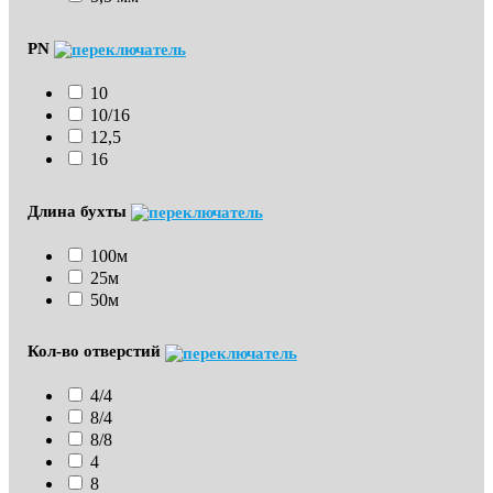
PN
10
10/16
12,5
16
Длина бухты
100м
25м
50м
Кол-во отверстий
4/4
8/4
8/8
4
8