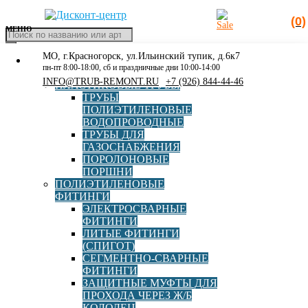
(0)
МЕНЮ
Поиск
товаров
МО, г.Красногорск, ул.Ильинский тупик, д.6к7
КАТАЛОГ
Главная
»
Каталог
»
Полиэтиленовые фитинги
»
пн-пт 8:00-18:00, сб и праздничные дни 10:00-14:00
РАСПРОДАЖА
Электросварные фитинги
»
Муфта электросварная AGRU
INFO@TRUB-REMONT.RU
+7 (926) 844-44-46
ПЛАСТИКОВЫЕ ТРУБЫ
d355 SDR17
ТРУБЫ
ПОЛИЭТИЛЕНОВЫЕ
ВОДОПРОВОДНЫЕ
ТРУБЫ ДЛЯ
ГАЗОСНАБЖЕНИЯ
Муфта электросварная
ПОРОЛОНОВЫЕ
ПОРШНИ
AGRU d355 SDR17
ПОЛИЭТИЛЕНОВЫЕ
ФИТИНГИ
ЭЛЕКТРОСВАРНЫЕ
ФИТИНГИ
Бренд
AGRU
ЛИТЫЕ ФИТИНГИ
(СПИГОТ)
СЕГМЕНТНО-СВАРНЫЕ
Страна
Австрия
ФИТИНГИ
ЗАЩИТНЫЕ МУФТЫ ДЛЯ
ПРОХОДА ЧЕРЕЗ Ж/Б
Диаметр, мм
355
КОЛОДЕЦ