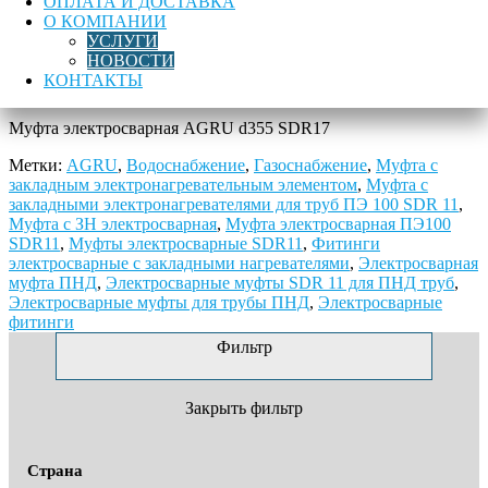
Описание
ОПЛАТА И ДОСТАВКА
О КОМПАНИИ
УСЛУГИ
Муфта электросварная AGRU d355 SDR17 с доставкой в
НОВОСТИ
любой регион России можно на нашем сайте.
Контакты
КОНТАКТЫ
для связи:
info@trub-remont.ru
,
+7 (926) 844-44-46
Муфта электросварная AGRU d355 SDR17
Метки:
AGRU
,
Водоснабжение
,
Газоснабжение
,
Муфта с
закладным электронагревательным элементом
,
Муфта с
закладными электронагревателями для труб ПЭ 100 SDR 11
,
Муфта с ЗН электросварная
,
Муфта электросварная ПЭ100
SDR11
,
Муфты электросварные SDR11
,
Фитинги
электросварные с закладными нагревателями
,
Электросварная
муфта ПНД
,
Электросварные муфты SDR 11 для ПНД труб
,
Электросварные муфты для трубы ПНД
,
Электросварные
фитинги
Фильтр
Закрыть фильтр
Страна