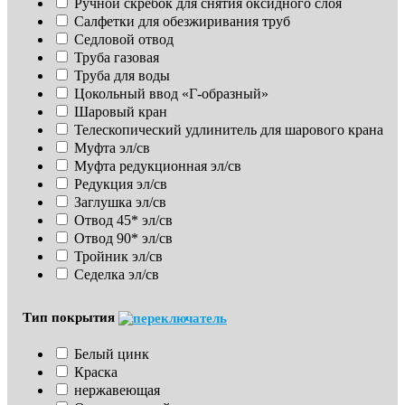
Ручной скребок для снятия оксидного слоя
Салфетки для обезжиривания труб
Седловой отвод
Труба газовая
Труба для воды
Цокольный ввод «Г-образный»
Шаровый кран
Телескопический удлинитель для шарового крана
Муфта эл/св
Муфта редукционная эл/св
Редукция эл/св
Заглушка эл/св
Отвод 45* эл/св
Отвод 90* эл/св
Тройник эл/св
Седелка эл/св
Тип покрытия
Белый цинк
Краска
нержавеющая