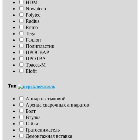
HDM
Nowatech
Polytec
Radius
Ritmo
Tega
Галлоп
Полипластик
ПРОСВАР
ПРОТВА
Трасса-М
Elofit
Тип
Аппарат стыковой
Аренда сварочных аппаратов
Болт
Втулка
Гайка
Гратосниматель
Демонтажная вставка