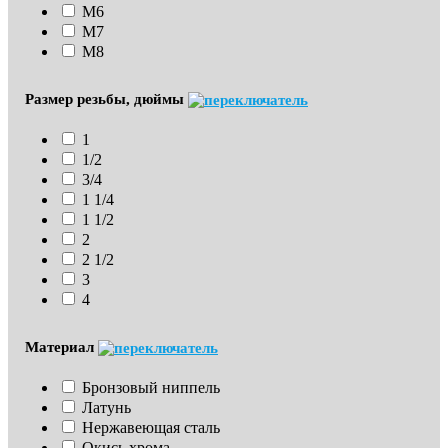
М6
М7
М8
Размер резьбы, дюймы
1
1/2
3/4
1 1/4
1 1/2
2
2 1/2
3
4
Материал
Бронзовый ниппель
Латунь
Нержавеющая сталь
Окись хрома