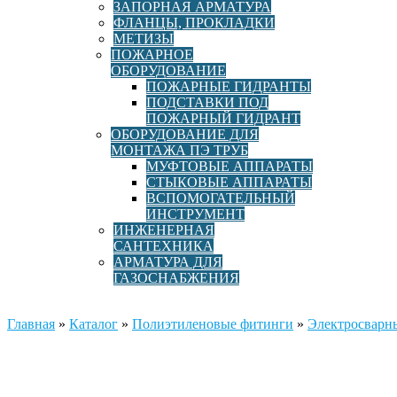
ЗАПОРНАЯ АРМАТУРА
ФЛАНЦЫ, ПРОКЛАДКИ
МЕТИЗЫ
ПОЖАРНОЕ
ОБОРУДОВАНИЕ
ПОЖАРНЫЕ ГИДРАНТЫ
ПОДСТАВКИ ПОД
ПОЖАРНЫЙ ГИДРАНТ
ОБОРУДОВАНИЕ ДЛЯ
МОНТАЖА ПЭ ТРУБ
МУФТОВЫЕ АППАРАТЫ
СТЫКОВЫЕ АППАРАТЫ
ВСПОМОГАТЕЛЬНЫЙ
ИНСТРУМЕНТ
ИНЖЕНЕРНАЯ
САНТЕХНИКА
АРМАТУРА ДЛЯ
ГАЗОСНАБЖЕНИЯ
Главная
»
Каталог
»
Полиэтиленовые фитинги
»
Электросварн