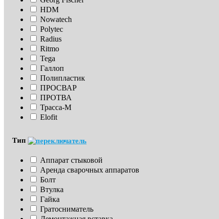
HDM
Nowatech
Polytec
Radius
Ritmo
Tega
Галлоп
Полипластик
ПРОСВАР
ПРОТВА
Трасса-М
Elofit
Тип
Аппарат стыковой
Аренда сварочных аппаратов
Болт
Втулка
Гайка
Гратосниматель
Демонтажная вставка