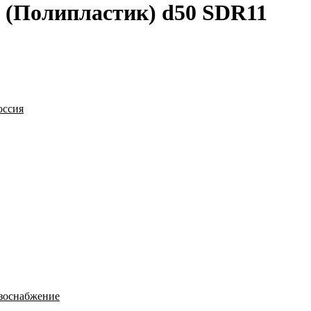
 (Полипластик) d50 SDR11
оссия
зоснабжение