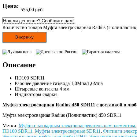
Цена:
555,00
руб
Нашли дешевле? Сообщите нам!
Количество товара Муфта электросварная Radius (Полипластик
В корзину
Лучшая цена
Доставка по России
Гарантия качества
Описание
ПЭ100 SDR11
Рабочее давление газ/вода 1,0Мпа/1,6Мпа
Штыревые контакты 4 мм
Индикаторы сварки
Муфта электросварная Radius d50 SDR11 с доставкой в люб
Муфта электросварная Radius (Полипластик) d50 SDR11
Метки:
Муфта с закладным электронагревательным элементом
ПЭ100 SDR11
,
Муфты электросварные SDR11
,
Фитинги электр
Электросварные муфты для трубы ПНД
,
Электросварные фити