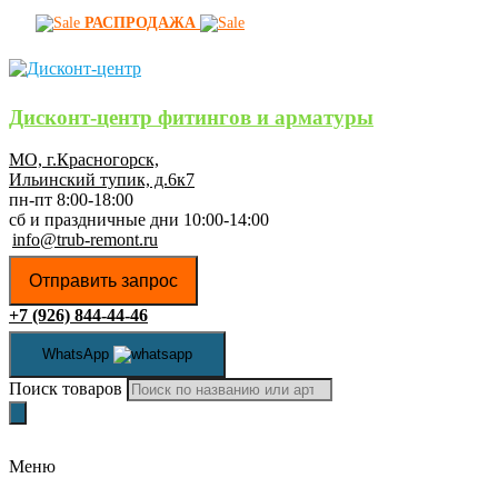
РАСПРОДАЖА
Дисконт-центр фитингов и арматуры
МО, г.Красногорск,
Ильинский тупик, д.6к7
пн-пт 8:00-18:00
сб и праздничные дни 10:00-14:00
info@trub-remont.ru
Отправить запрос
+7 (926) 844-44-46
WhatsApp
Поиск товаров
Меню