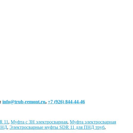
:
info@trub-remont.ru
,
+7 (926) 844-44-46
R 11
,
Муфта с ЗН электросварная
,
Муфта электросварная
ПНД
,
Электросварные муфты SDR 11 для ПНД труб
,