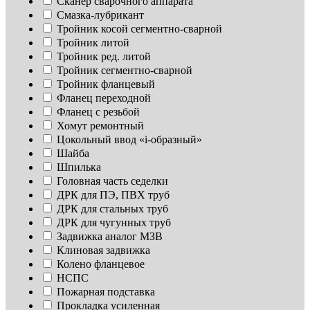
Сканер сварочного аппарата
Смазка-лубрикант
Тройник косой сегментно-сварной
Тройник литой
Тройник ред. литой
Тройник сегментно-сварной
Тройник фланцевый
Фланец переходной
Фланец с резьбой
Хомут ремонтный
Цокольный ввод «i-образный»
Шайба
Шпилька
Головная часть седелки
ДРК для ПЭ, ПВХ труб
ДРК для стальных труб
ДРК для чугунных труб
Задвижка аналог МЗВ
Клиновая задвижка
Колено фланцевое
НСПС
Пожарная подставка
Прокладка усиленная