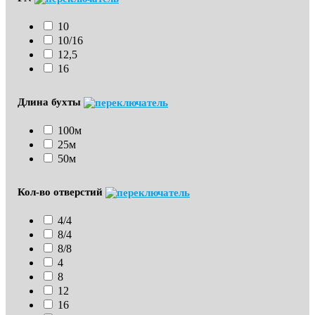
10
10/16
12,5
16
Длина бухты
100м
25м
50м
Кол-во отверстий
4/4
8/4
8/8
4
8
12
16