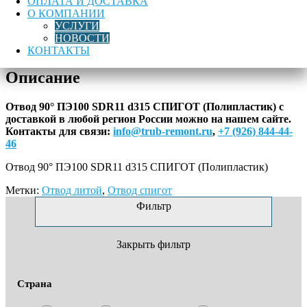
ОПЛАТА И ДОСТАВКА
товара
О КОМПАНИИ
Отвод
В корзину
УСЛУГИ
90°
НОВОСТИ
ПЭ100
Лучшая цена
Доставка по России
Гарантия качества
КОНТАКТЫ
SDR11
d315
Описание
СПИГОТ
(Полипластик)
Отвод 90° ПЭ100 SDR11 d315 СПИГОТ (Полипластик) с
доставкой в любой регион России можно на нашем сайте.
Контакты для связи:
info@trub-remont.ru
,
+7 (926) 844-44-
46
Отвод 90° ПЭ100 SDR11 d315 СПИГОТ (Полипластик)
Метки:
Отвод литой
,
Отвод спигот
Фильтр
Закрыть фильтр
Страна