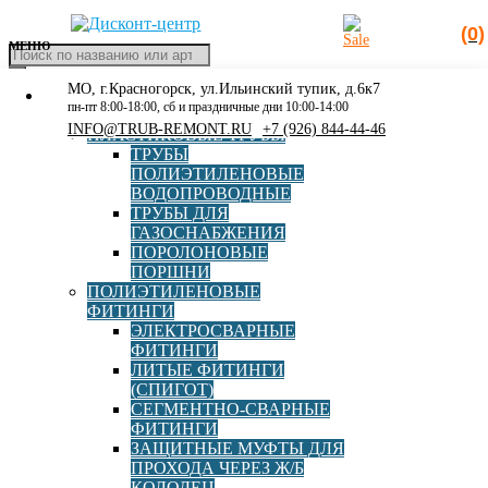
(0)
МЕНЮ
Поиск
товаров
МО, г.Красногорск, ул.Ильинский тупик, д.6к7
КАТАЛОГ
Главная
»
Каталог
»
Полиэтиленовые фитинги
»
Литые
пн-пт 8:00-18:00, сб и праздничные дни 10:00-14:00
РАСПРОДАЖА
фитинги (СПИГОТ)
»
Отвод 90° ПЭ100 SDR11 d315
INFO@TRUB-REMONT.RU
+7 (926) 844-44-46
ПЛАСТИКОВЫЕ ТРУБЫ
СПИГОТ (Полипластик)
ТРУБЫ
ПОЛИЭТИЛЕНОВЫЕ
ВОДОПРОВОДНЫЕ
ТРУБЫ ДЛЯ
ГАЗОСНАБЖЕНИЯ
Отвод 90° ПЭ100 SDR11 d315
ПОРОЛОНОВЫЕ
ПОРШНИ
СПИГОТ (Полипластик)
ПОЛИЭТИЛЕНОВЫЕ
ФИТИНГИ
ЭЛЕКТРОСВАРНЫЕ
ФИТИНГИ
Производитель
ПОЛИПЛАСТИК
ЛИТЫЕ ФИТИНГИ
(СПИГОТ)
СЕГМЕНТНО-СВАРНЫЕ
Страна
Россия
ФИТИНГИ
ЗАЩИТНЫЕ МУФТЫ ДЛЯ
ПРОХОДА ЧЕРЕЗ Ж/Б
Диаметр, мм
315
КОЛОДЕЦ