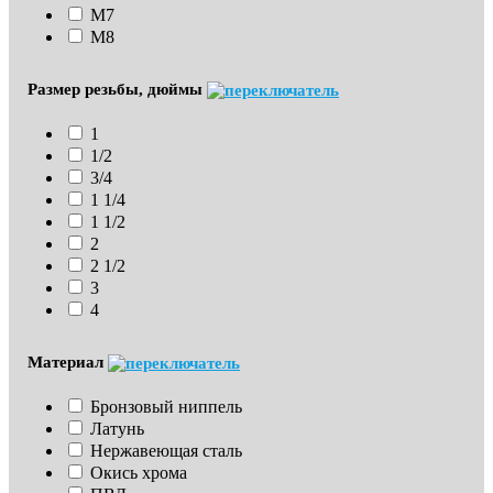
М7
М8
Размер резьбы, дюймы
1
1/2
3/4
1 1/4
1 1/2
2
2 1/2
3
4
Материал
Бронзовый ниппель
Латунь
Нержавеющая сталь
Окись хрома