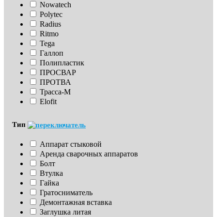
Nowatech
Polytec
Radius
Ritmo
Tega
Галлоп
Полипластик
ПРОСВАР
ПРОТВА
Трасса-М
Elofit
Тип
Аппарат стыковой
Аренда сварочных аппаратов
Болт
Втулка
Гайка
Гратосниматель
Демонтажная вставка
Заглушка литая