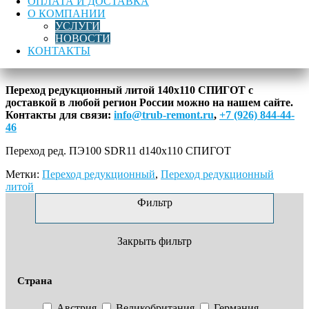
ОПЛАТА И ДОСТАВКА
ред.
О КОМПАНИИ
ПЭ100
УСЛУГИ
Лучшая цена
Доставка по России
Гарантия качества
SDR11
НОВОСТИ
d140х110
КОНТАКТЫ
Описание
СПИГОТ
Переход редукционный литой 140х110 СПИГОТ с
доставкой в любой регион России можно на нашем сайте.
Контакты для связи:
info@trub-remont.ru
,
+7 (926) 844-44-
46
Переход ред. ПЭ100 SDR11 d140х110 СПИГОТ
Метки:
Переход редукционный
,
Переход редукционный
литой
Фильтр
Закрыть фильтр
Страна
Австрия
Великобритания
Германия