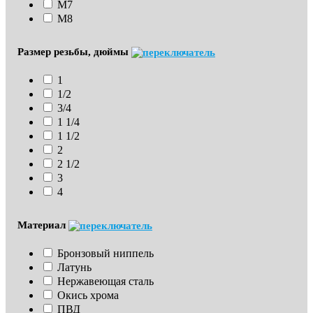
М7
М8
Размер резьбы, дюймы
1
1/2
3/4
1 1/4
1 1/2
2
2 1/2
3
4
Материал
Бронзовый ниппель
Латунь
Нержавеющая сталь
Окись хрома
ПВД