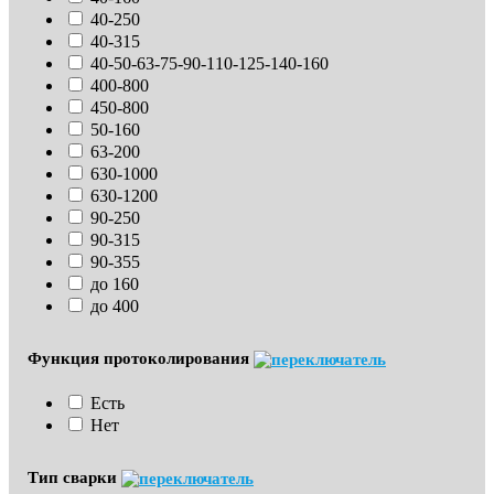
40-250
40-315
40-50-63-75-90-110-125-140-160
400-800
450-800
50-160
63-200
630-1000
630-1200
90-250
90-315
90-355
до 160
до 400
Функция протоколирования
Есть
Нет
Тип сварки