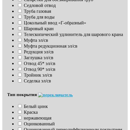
Седловой отвод
Труба газовая
Труба для воды
Цокольный ввод «Г-образный»
Шаровый кран
Телескопический удлинитель для шарового крана
Муфта эл/св
Муфта редукционная эл/св
Редукция эл/св
Заглушка эл/св
Отвод 45* эл/св
Отвод 90* эл/св
Тройник эл/св
Седелка эл/св
Тип покрытия
Белый цинк
Краска
нержавеющая
Оцинкованный
Оцинкованный термодиффузионным покрытием