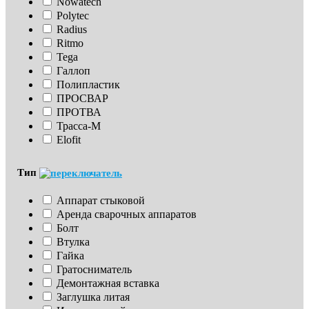
Nowatech
Polytec
Radius
Ritmo
Tega
Галлоп
Полипластик
ПРОСВАР
ПРОТВА
Трасса-М
Elofit
Тип
Аппарат стыковой
Аренда сварочных аппаратов
Болт
Втулка
Гайка
Гратосниматель
Демонтажная вставка
Заглушка литая