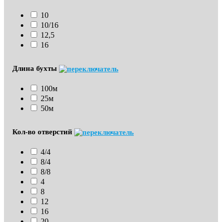
10
10/16
12,5
16
Длина бухты
100м
25м
50м
Кол-во отверстий
4/4
8/4
8/8
4
8
12
16
20