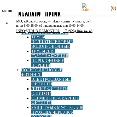
(0)
МЕНЮ
МО, г.Красногорск, ул.Ильинский тупик, д.6к7
КАТАЛОГ
пн-пт 8:00-18:00, сб и праздничные дни 10:00-14:00
РАСПРОДАЖА
INFO@TRUB-REMONT.RU
+7 (926) 844-44-46
ПЛАСТИКОВЫЕ ТРУБЫ
ТРУБЫ
ПОЛИЭТИЛЕНОВЫЕ
ВОДОПРОВОДНЫЕ
ТРУБЫ ДЛЯ
Поиск
ГАЗОСНАБЖЕНИЯ
товаров
ПОРОЛОНОВЫЕ
ПОРШНИ
Главная
»
Каталог
»
Полиэтиленовые фитинги
»
Литые
ПОЛИЭТИЛЕНОВЫЕ
фитинги (СПИГОТ)
»
Переход ред. ПЭ100 SDR11 d140х110
ФИТИНГИ
СПИГОТ
ЭЛЕКТРОСВАРНЫЕ
ФИТИНГИ
ЛИТЫЕ ФИТИНГИ
(СПИГОТ)
СЕГМЕНТНО-СВАРНЫЕ
Переход ред. ПЭ100 SDR11
ФИТИНГИ
ЗАЩИТНЫЕ МУФТЫ ДЛЯ
d140х110 СПИГОТ
ПРОХОДА ЧЕРЕЗ Ж/Б
КОЛОДЕЦ