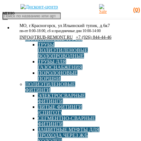
(0)
МЕНЮ
Поиск
товаров
МО, г.Красногорск, ул.Ильинский тупик, д.6к7
КАТАЛОГ
Главная
»
Каталог
»
Полиэтиленовые фитинги
»
пн-пт 8:00-18:00, сб и праздничные дни 10:00-14:00
РАСПРОДАЖА
Электросварные фитинги
»
Седелочный отвод Georg Fischer
INFO@TRUB-REMONT.RU
+7 (926) 844-44-46
ПЛАСТИКОВЫЕ ТРУБЫ
d125х90 с ответной частью электросварной
ТРУБЫ
ПОЛИЭТИЛЕНОВЫЕ
ВОДОПРОВОДНЫЕ
ТРУБЫ ДЛЯ
ГАЗОСНАБЖЕНИЯ
ПОРОЛОНОВЫЕ
Седелочный отвод Georg
ПОРШНИ
ПОЛИЭТИЛЕНОВЫЕ
Fischer d125х90 с ответной
ФИТИНГИ
ЭЛЕКТРОСВАРНЫЕ
частью электросварной
ФИТИНГИ
ЛИТЫЕ ФИТИНГИ
(СПИГОТ)
Артикул:
193135019
СЕГМЕНТНО-СВАРНЫЕ
ФИТИНГИ
Бренд
Georg Fischer
ЗАЩИТНЫЕ МУФТЫ ДЛЯ
ПРОХОДА ЧЕРЕЗ Ж/Б
КОЛОДЕЦ