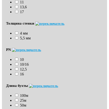
11
13,6
17
Толщина стенки
4 мм
5,5 мм
PN
10
10/16
12,5
16
Длина бухты
100м
25м
50м