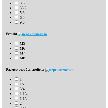
3,8
33,2
5,8
6,6
9,5
Резьба
М5
М6
М7
М8
Размер резьбы, дюймы
1
1/2
3/4
1 1/4
1 1/2
2