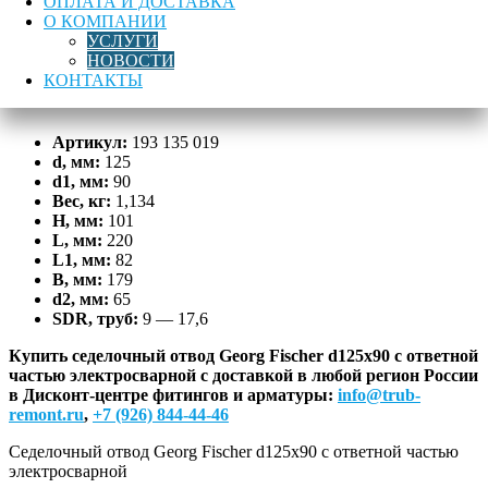
ОПЛАТА И ДОСТАВКА
отвод
О КОМПАНИИ
Georg
УСЛУГИ
Лучшая цена
Доставка по России
Гарантия качества
Fischer
НОВОСТИ
d125х90
КОНТАКТЫ
Описание
с
ответной
частью
Артикул:
193 135 019
электросварной
d, мм:
125
d1, мм:
90
Вес, кг:
1,134
H, мм:
101
L, мм:
220
L1, мм:
82
B, мм:
179
d2, мм:
65
SDR, труб:
9 — 17,6
Купить седелочный отвод Georg Fischer d125х90 с ответной
частью электросварной с доставкой в любой регион России
в Дисконт-центре фитингов и арматуры:
info@trub-
remont.ru
,
+7 (926) 844-44-46
Седелочный отвод Georg Fischer d125х90 с ответной частью
электросварной