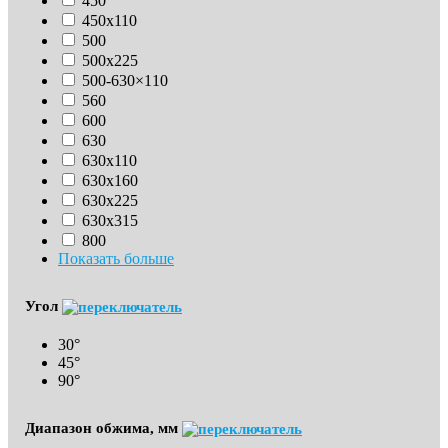
450
450х110
500
500х225
500-630×110
560
600
630
630х110
630x160
630х225
630х315
800
Показать больше
Угол
30°
45°
90°
Диапазон обжима, мм