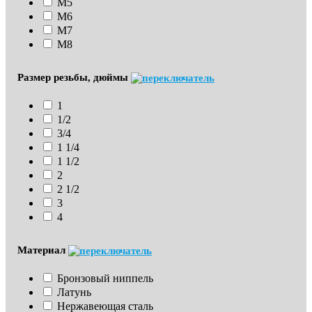
М5
М6
М7
М8
Размер резьбы, дюймы
1
1/2
3/4
1 1/4
1 1/2
2
2 1/2
3
4
Материал
Бронзовый ниппель
Латунь
Нержавеющая сталь