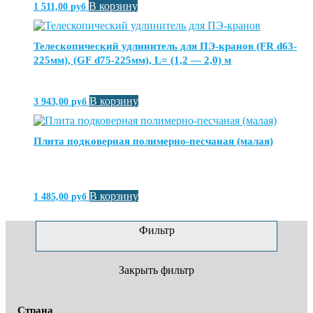
В корзину
1 511,00
руб
Телескопический удлинитель для ПЭ-кранов (FR d63-
225мм), (GF d75-225мм), L= (1,2 — 2,0) м
В корзину
3 943,00
руб
Плита подковерная полимерно-песчаная (малая)
В корзину
1 485,00
руб
Фильтр
Закрыть фильтр
Страна