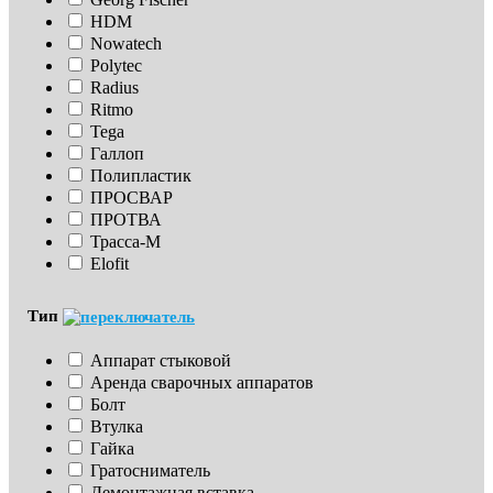
HDM
Nowatech
Polytec
Radius
Ritmo
Tega
Галлоп
Полипластик
ПРОСВАР
ПРОТВА
Трасса-М
Elofit
Тип
Аппарат стыковой
Аренда сварочных аппаратов
Болт
Втулка
Гайка
Гратосниматель
Демонтажная вставка