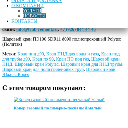
Описание
ОПЛАТА И ДОСТАВКА
О КОМПАНИИ
УСЛУГИ
Купить шаровый кран ПЭ100 SDR11 d090
НОВОСТИ
полнопроходный Polytec (Политэк) с доставкой в любой
КОНТАКТЫ
регион России можно на нашем сайте.
Контакты для
связи:
info@trub-remont.ru
,
+7 (926) 844-44-46
Шаровый кран ПЭ100 SDR11 d090 полнопроходный Polytec
(Политэк)
Метки:
Кран пнд д90
,
Кран ПНД для воды и газа
,
Кран пнд
для трубы д90
,
Кран пэ 90
,
Кран ПЭ под газ
,
Шаровой кран
ПНД
,
Шаровый кран Polytec
,
Шаровый кран для ПНД трубы
,
Шаровый кран для полиэтиленовых труб
,
Шаровый кран
Южная Корея
С этим товаром покупают:
Ковер газовый полимерно-песчаный малый