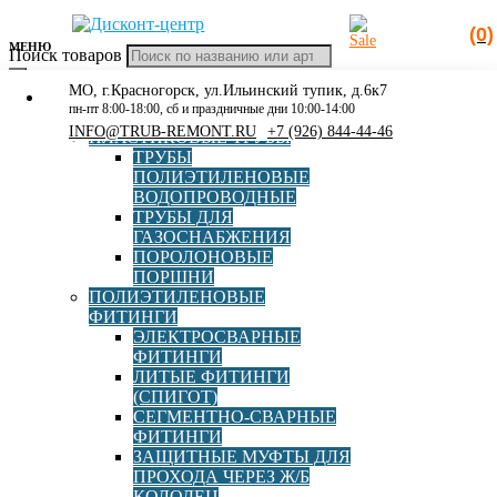
(0)
МЕНЮ
Поиск товаров
МО, г.Красногорск, ул.Ильинский тупик, д.6к7
КАТАЛОГ
Главная
»
Каталог
»
Полиэтиленовые фитинги
»
пн-пт 8:00-18:00, сб и праздничные дни 10:00-14:00
РАСПРОДАЖА
Электросварные фитинги
»
Шаровый кран ПЭ100 SDR11
INFO@TRUB-REMONT.RU
+7 (926) 844-44-46
ПЛАСТИКОВЫЕ ТРУБЫ
d090 полнопроходный Polytec (Политэк)
ТРУБЫ
ПОЛИЭТИЛЕНОВЫЕ
ВОДОПРОВОДНЫЕ
ТРУБЫ ДЛЯ
ГАЗОСНАБЖЕНИЯ
Шаровый кран ПЭ100 SDR11
ПОРОЛОНОВЫЕ
ПОРШНИ
d090 полнопроходный Polytec
ПОЛИЭТИЛЕНОВЫЕ
ФИТИНГИ
(Политэк)
ЭЛЕКТРОСВАРНЫЕ
ФИТИНГИ
ЛИТЫЕ ФИТИНГИ
(СПИГОТ)
Страна
Южная Корея
СЕГМЕНТНО-СВАРНЫЕ
ФИТИНГИ
ЗАЩИТНЫЕ МУФТЫ ДЛЯ
Диаметр, мм
90
ПРОХОДА ЧЕРЕЗ Ж/Б
КОЛОДЕЦ