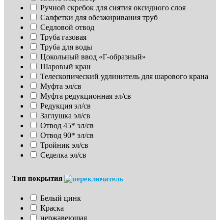
Ручной скребок для снятия оксидного слоя
Салфетки для обезжиривания труб
Седловой отвод
Труба газовая
Труба для воды
Цокольный ввод «Г-образный»
Шаровый кран
Телескопический удлинитель для шарового крана
Муфта эл/св
Муфта редукционная эл/св
Редукция эл/св
Заглушка эл/св
Отвод 45* эл/св
Отвод 90* эл/св
Тройник эл/св
Седелка эл/св
Тип покрытия
Белый цинк
Краска
нержавеющая