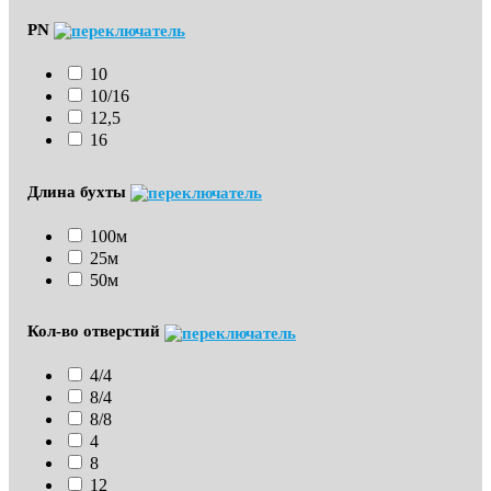
PN
10
10/16
12,5
16
Длина бухты
100м
25м
50м
Кол-во отверстий
4/4
8/4
8/8
4
8
12