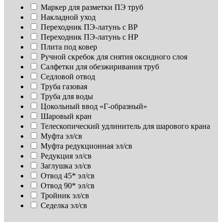
Маркер для разметки ПЭ труб
Накладной уход
Переходник ПЭ-латунь с ВР
Переходник ПЭ-латунь с НР
Плита под ковер
Ручной скребок для снятия оксидного слоя
Салфетки для обезжиривания труб
Седловой отвод
Труба газовая
Труба для воды
Цокольный ввод «Г-образный»
Шаровый кран
Телескопический удлинитель для шарового крана
Муфта эл/св
Муфта редукционная эл/св
Редукция эл/св
Заглушка эл/св
Отвод 45* эл/св
Отвод 90* эл/св
Тройник эл/св
Седелка эл/св