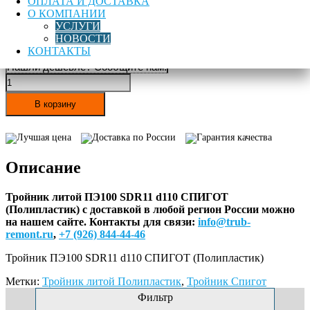
ОПЛАТА И ДОСТАВКА
ГАЗСЕРТ
ЮАЧ1.RU.1406.Н.00142
О КОМПАНИИ
УСЛУГИ
Цена:
НОВОСТИ
1 785,00
руб
КОНТАКТЫ
Нашли дешевле? Сообщите нам!
Количество
товара
Тройник
В корзину
ПЭ100
SDR11
Лучшая цена
Доставка по России
Гарантия качества
d110
СПИГОТ
Описание
(Полипластик)
Тройник литой ПЭ100 SDR11 d110 СПИГОТ
(Полипластик) с доставкой в любой регион России можно
на нашем сайте.
Контакты для связи:
info@trub-
remont.ru
,
+7 (926) 844-44-46
Тройник ПЭ100 SDR11 d110 СПИГОТ (Полипластик)
Метки:
Тройник литой Полипластик
,
Тройник Спигот
Фильтр