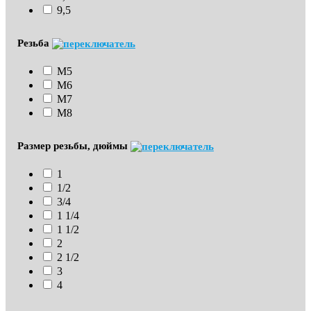
9,5
Резьба
М5
М6
М7
М8
Размер резьбы, дюймы
1
1/2
3/4
1 1/4
1 1/2
2
2 1/2
3
4