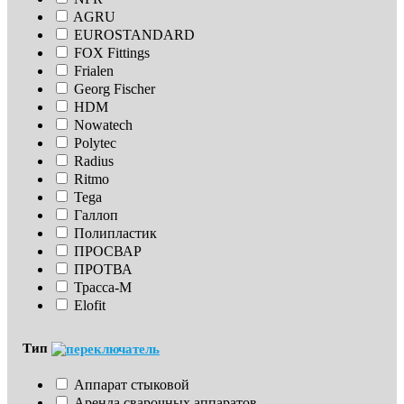
AGRU
EUROSTANDARD
FOX Fittings
Frialen
Georg Fischer
HDM
Nowatech
Polytec
Radius
Ritmo
Tega
Галлоп
Полипластик
ПРОСВАР
ПРОТВА
Трасса-М
Elofit
Тип
Аппарат стыковой
Аренда сварочных аппаратов