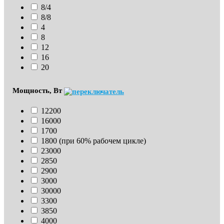
8/4
8/8
4
8
12
16
20
Мощность, Вт
12200
16000
1700
1800 (при 60% рабочем цикле)
23000
2850
2900
3000
30000
3300
3850
4000