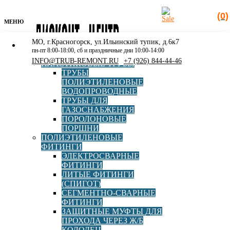
(0)
МЕНЮ
МО, г.Красногорск, ул.Ильинский тупик, д.6к7
КАТАЛОГ
пн-пт 8:00-18:00, сб и праздничные дни 10:00-14:00
РАСПРОДАЖА
INFO@TRUB-REMONT.RU
+7 (926) 844-44-46
ПЛАСТИКОВЫЕ ТРУБЫ
ТРУБЫ
ПОЛИЭТИЛЕНОВЫЕ
ВОДОПРОВОДНЫЕ
ТРУБЫ ДЛЯ
Поиск
ГАЗОСНАБЖЕНИЯ
товаров
ПОРОЛОНОВЫЕ
ПОРШНИ
Главная
»
Каталог
»
Полиэтиленовые фитинги
»
Литые
ПОЛИЭТИЛЕНОВЫЕ
фитинги (СПИГОТ)
»
Тройник ПЭ100 SDR11 d110 СПИГОТ
ФИТИНГИ
(Полипластик)
ЭЛЕКТРОСВАРНЫЕ
ФИТИНГИ
ЛИТЫЕ ФИТИНГИ
(СПИГОТ)
СЕГМЕНТНО-СВАРНЫЕ
Тройник ПЭ100 SDR11 d110
ФИТИНГИ
ЗАЩИТНЫЕ МУФТЫ ДЛЯ
СПИГОТ (Полипластик)
ПРОХОДА ЧЕРЕЗ Ж/Б
КОЛОДЕЦ