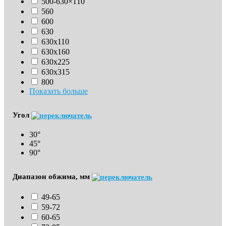
500-630×110
560
600
630
630х110
630x160
630х225
630х315
800
Показать больше
Угол
30°
45°
90°
Диапазон обжима, мм
49-65
59-72
60-65