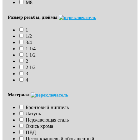
М8
Размер резьбы, дюймы
1
1/2
3/4
1 1/4
1 1/2
2
2 1/2
3
4
Материал
Бронзовый ниппель
Латунь
Нержавеющая сталь
Окись хрома
ПВД
Песок кварцевый обогащенный