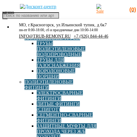
(0)
МЕНЮ
Поиск
товаров
МО, г.Красногорск, ул.Ильинский тупик, д.6к7
КАТАЛОГ
Главная
»
Каталог
»
Полиэтиленовые фитинги
»
Литые
пн-пт 8:00-18:00, сб и праздничные дни 10:00-14:00
РАСПРОДАЖА
фитинги (СПИГОТ)
»
Тройник ПЭ100 SDR11 d225 СПИГОТ
INFO@TRUB-REMONT.RU
+7 (926) 844-44-46
ПЛАСТИКОВЫЕ ТРУБЫ
(Полипластик)
ТРУБЫ
ПОЛИЭТИЛЕНОВЫЕ
ВОДОПРОВОДНЫЕ
ТРУБЫ ДЛЯ
ГАЗОСНАБЖЕНИЯ
Тройник ПЭ100 SDR11 d225
ПОРОЛОНОВЫЕ
ПОРШНИ
СПИГОТ (Полипластик)
ПОЛИЭТИЛЕНОВЫЕ
ФИТИНГИ
ЭЛЕКТРОСВАРНЫЕ
Артикул:
110102225200
ФИТИНГИ
ЛИТЫЕ ФИТИНГИ
Производитель
ПОЛИПЛАСТИК
(СПИГОТ)
СЕГМЕНТНО-СВАРНЫЕ
ФИТИНГИ
Страна
Россия
ЗАЩИТНЫЕ МУФТЫ ДЛЯ
ПРОХОДА ЧЕРЕЗ Ж/Б
КОЛОДЕЦ