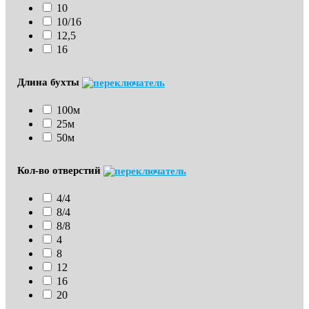
10
10/16
12,5
16
Длина бухты
100м
25м
50м
Кол-во отверстий
4/4
8/4
8/8
4
8
12
16
20