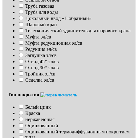
Труба газовая
Труба для воды
Цокольный ввод «Г-образный»
Шаровый кран
Телескопический удлинитель для шарового крана
Муфта эл/св
Муфта редукционная эл/св
Редукция эл/св
Заглушка эл/св
Отвод 45* эл/св
Отвод 90* эл/св
Тройник эл/св
Седелка эл/св
Тип покрытия
Белый цинк
Краска
нержавеющая
Оцинкованный
Оцинкованный термодиффузионным покрытием
ТДЦ