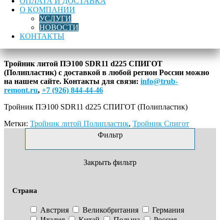
ОПЛАТА И ДОСТАВКА
ПЭ100
О КОМПАНИИ
SDR11
УСЛУГИ
Лучшая цена
Доставка по России
Гарантия качества
d225
НОВОСТИ
СПИГОТ
КОНТАКТЫ
Описание
(Полипластик)
Тройник литой ПЭ100 SDR11 d225 СПИГОТ
(Полипластик) с доставкой в любой регион России можно
на нашем сайте.
Контакты для связи:
info@trub-
remont.ru
,
+7 (926) 844-44-46
Тройник ПЭ100 SDR11 d225 СПИГОТ (Полипластик)
Метки:
Тройник литой Полипластик
,
Тройник Спигот
Фильтр
Закрыть фильтр
Страна
Австрия
Великобритания
Германия
Италия
Китай
Польша
Россия