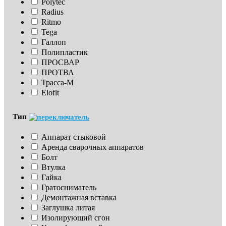
Polytec
Radius
Ritmo
Tega
Галлоп
Полипластик
ПРОСВАР
ПРОТВА
Трасса-М
Elofit
Тип
Аппарат стыковой
Аренда сварочных аппаратов
Болт
Втулка
Гайка
Гратосниматель
Демонтажная вставка
Заглушка литая
Изoлирующий сгон