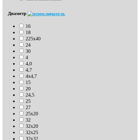
Диаметр
16
18
225х40
24
30
4
4,0
4,7
4х4,7
15
20
24,5
25
27
25х20
32
32х20
32х25
32х32