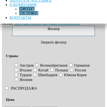
ОПЛАТА И ДОСТАВКА
регион России можно на нашем сайте.
Контакты для
О КОМПАНИИ
связи:
info@trub-remont.ru
,
+7 (926) 844-44-46
УСЛУГИ
НОВОСТИ
Заглушка ПЭ100 SDR11 d75 мм СПИГОТ
КОНТАКТЫ
Метки:
Заглушка литая
,
Заглушка Полипластик
Фильтр
Закрыть фильтр
Страна
Австрия
Великобритания
Германия
Италия
Китай
Польша
Россия
Турция
Швейцария
Южная Корея
Япония
РАСПРОДАЖА
Цена