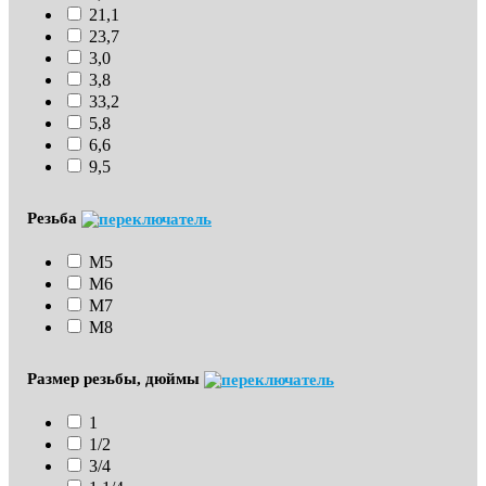
21,1
23,7
3,0
3,8
33,2
5,8
6,6
9,5
Резьба
М5
М6
М7
М8
Размер резьбы, дюймы
1
1/2
3/4