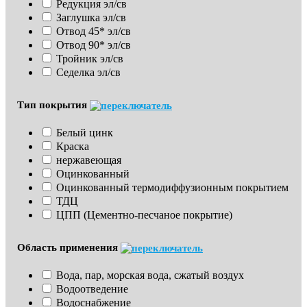
Редукция эл/св
Заглушка эл/св
Отвод 45* эл/св
Отвод 90* эл/св
Тройник эл/св
Седелка эл/св
Тип покрытия
Белый цинк
Краска
нержавеющая
Оцинкованный
Оцинкованный термодиффузионным покрытием
ТДЦ
ЦПП (Цементно-песчаное покрытие)
Область применения
Вода, пар, морская вода, сжатый воздух
Водоотведение
Водоснабжение