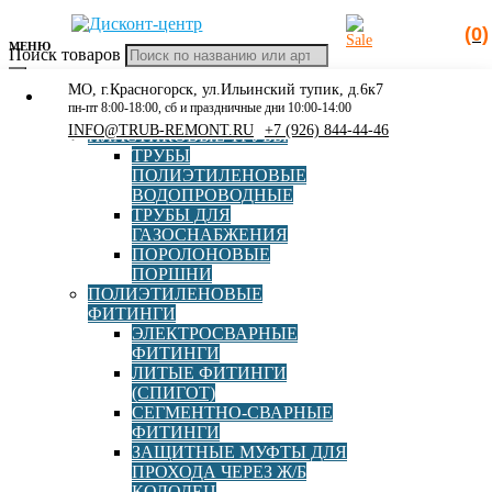
(0)
МЕНЮ
Поиск товаров
МО, г.Красногорск, ул.Ильинский тупик, д.6к7
КАТАЛОГ
Главная
»
Каталог
»
Полиэтиленовые фитинги
»
Литые
пн-пт 8:00-18:00, сб и праздничные дни 10:00-14:00
РАСПРОДАЖА
фитинги (СПИГОТ)
»
Заглушка ПЭ100 SDR11 d75 мм
INFO@TRUB-REMONT.RU
+7 (926) 844-44-46
ПЛАСТИКОВЫЕ ТРУБЫ
СПИГОТ
ТРУБЫ
ПОЛИЭТИЛЕНОВЫЕ
ВОДОПРОВОДНЫЕ
ТРУБЫ ДЛЯ
ГАЗОСНАБЖЕНИЯ
Заглушка ПЭ100 SDR11 d75
ПОРОЛОНОВЫЕ
ПОРШНИ
мм СПИГОТ
ПОЛИЭТИЛЕНОВЫЕ
ФИТИНГИ
ЭЛЕКТРОСВАРНЫЕ
ФИТИНГИ
Страна
Россия
ЛИТЫЕ ФИТИНГИ
(СПИГОТ)
СЕГМЕНТНО-СВАРНЫЕ
Диаметр, мм
75
ФИТИНГИ
ЗАЩИТНЫЕ МУФТЫ ДЛЯ
ПРОХОДА ЧЕРЕЗ Ж/Б
SDR
11
КОЛОДЕЦ