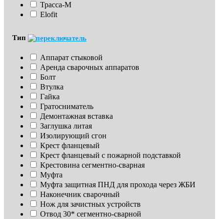
Трасса-М
Elofit
Тип
Аппарат стыковой
Аренда сварочных аппаратов
Болт
Втулка
Гайка
Гратосниматель
Демонтажная вставка
Заглушка литая
Изoлирующий сгон
Крест фланцевый
Крест фланцевый с пожарной подставкой
Крестовина сегментно-сварная
Муфта
Муфта защитная ПНД для прохода через ЖБИ
Наконечник сварочный
Нож для зачистных устройств
Отвод 30* сегментно-сварной