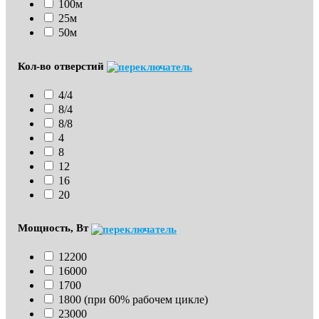
100м
25м
50м
Кол-во отверстий
4/4
8/4
8/8
4
8
12
16
20
Мощность, Вт
12200
16000
1700
1800 (при 60% рабочем цикле)
23000