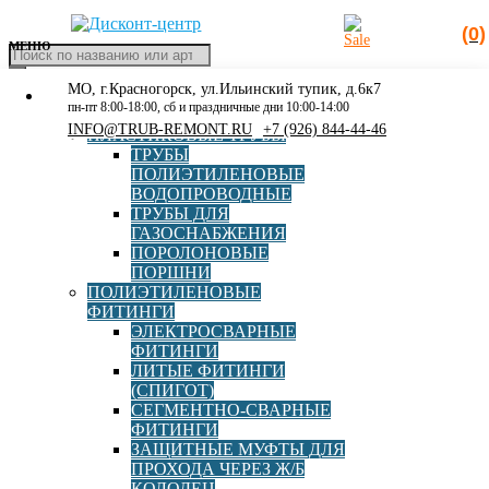
(0)
МЕНЮ
Поиск
товаров
МО, г.Красногорск, ул.Ильинский тупик, д.6к7
КАТАЛОГ
Главная
»
Шайба
пн-пт 8:00-18:00, сб и праздничные дни 10:00-14:00
РАСПРОДАЖА
INFO@TRUB-REMONT.RU
+7 (926) 844-44-46
ПЛАСТИКОВЫЕ ТРУБЫ
Шайба
ТРУБЫ
ПОЛИЭТИЛЕНОВЫЕ
ВОДОПРОВОДНЫЕ
ТРУБЫ ДЛЯ
ГАЗОСНАБЖЕНИЯ
ПОРОЛОНОВЫЕ
ПОРШНИ
ПОЛИЭТИЛЕНОВЫЕ
ФИТИНГИ
ЭЛЕКТРОСВАРНЫЕ
Гроверная шайба М16 DIN 127
ФИТИНГИ
ЛИТЫЕ ФИТИНГИ
(СПИГОТ)
СЕГМЕНТНО-СВАРНЫЕ
ФИТИНГИ
В корзину
11,00
руб
ЗАЩИТНЫЕ МУФТЫ ДЛЯ
ПРОХОДА ЧЕРЕЗ Ж/Б
КОЛОДЕЦ