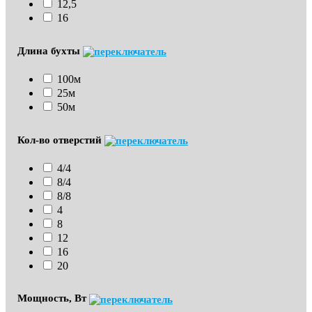
12,5
16
Длина бухты
100м
25м
50м
Кол-во отверстий
4/4
8/4
8/8
4
8
12
16
20
Мощность, Вт