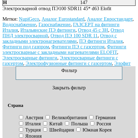
H
147
Электросварной отвод ПЭ100 SDR11 45* d63 Elofit
Метки:
NupiGeco
,
Аналог Eurostandard
,
Аналог Евростандарт
,
Водоснабжение
,
Газоснабжение
,
ГАЗСЕРТ на фитинги
Италия
,
Итальянские ПЭ фитинги
,
Отвод 45 с ЗН
,
Отвод
ПНД электросварной
,
Отвод ПЭ 100 SDR 11
,
Отвод с
закладными электронагревателями
,
ПЭ фитинги Италия
,
Фитинги под газпром
,
Фитинги ПЭ с газсертом
,
Фитинги
электросварные с закладными нагревателями ELOFIT
,
Электросварные фитинги
,
Электросварные фитинги с
газсертом
,
Электрофузионные фитинги с газсертом
,
Элофит
Фильтр
Закрыть фильтр
Страна
Австрия
Великобритания
Германия
Италия
Китай
Польша
Россия
Турция
Швейцария
Южная Корея
Япония