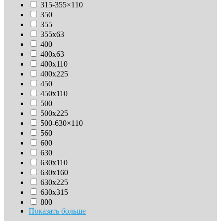
315-355×110
350
355
355х63
400
400х63
400х110
400х225
450
450х110
500
500х225
500-630×110
560
600
630
630х110
630x160
630х225
630х315
800
Показать больше