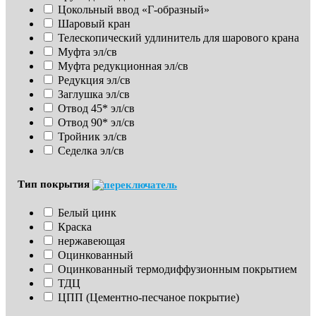
Цокольный ввод «Г-образный»
Шаровый кран
Телескопический удлинитель для шарового крана
Муфта эл/св
Муфта редукционная эл/св
Редукция эл/св
Заглушка эл/св
Отвод 45* эл/св
Отвод 90* эл/св
Тройник эл/св
Седелка эл/св
Тип покрытия
Белый цинк
Краска
нержавеющая
Оцинкованный
Оцинкованный термодиффузионным покрытием
ТДЦ
ЦПП (Цементно-песчаное покрытие)