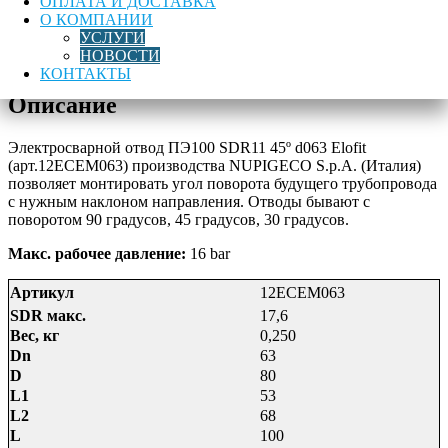
ОПЛАТА И ДОСТАВКА
Электросварной
В корзину
О КОМПАНИИ
отвод
УСЛУГИ
ПЭ100
НОВОСТИ
Лучшая цена
Доставка по России
Гарантия качества
SDR11
КОНТАКТЫ
45*
Описание
d63
Elofit
Электросварной отвод ПЭ100 SDR11 45º d063 Elofit
(арт.12ECEM063) производства NUPIGECO S.p.A. (Италия)
позволяет монтировать угол поворота будущего трубопровода
с нужным наклоном направления. Отводы бывают с
поворотом 90 градусов, 45 градусов, 30 градусов.
Макс. рабочее давление:
16 bar
Артикул
12ECEM063
SDR макс.
17,6
Вес, кг
0,250
Dn
63
D
80
L1
53
L2
68
L
100