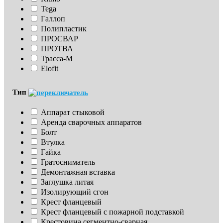
Tega
Галлоп
Полипластик
ПРОСВАР
ПРОТВА
Трасса-М
Elofit
Тип
Аппарат стыковой
Аренда сварочных аппаратов
Болт
Втулка
Гайка
Гратосниматель
Демонтажная вставка
Заглушка литая
Изoлирующий сгон
Крест фланцевый
Крест фланцевый с пожарной подставкой
Крестовина сегментно-сварная