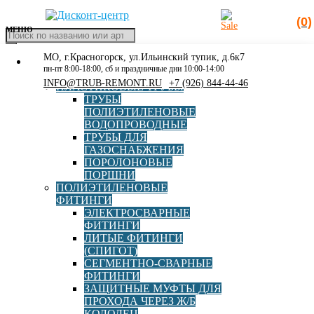
(0)
МЕНЮ
Поиск
товаров
МО, г.Красногорск, ул.Ильинский тупик, д.6к7
КАТАЛОГ
Главная
»
Каталог
»
Полиэтиленовые фитинги
»
пн-пт 8:00-18:00, сб и праздничные дни 10:00-14:00
РАСПРОДАЖА
Электросварные фитинги
»
Электросварной отвод ПЭ100
INFO@TRUB-REMONT.RU
+7 (926) 844-44-46
ПЛАСТИКОВЫЕ ТРУБЫ
SDR11 45* d63 Elofit
ТРУБЫ
ПОЛИЭТИЛЕНОВЫЕ
ВОДОПРОВОДНЫЕ
ТРУБЫ ДЛЯ
ГАЗОСНАБЖЕНИЯ
ПОРОЛОНОВЫЕ
Электросварной отвод ПЭ100
ПОРШНИ
ПОЛИЭТИЛЕНОВЫЕ
SDR11 45* d63 Elofit
ФИТИНГИ
ЭЛЕКТРОСВАРНЫЕ
ФИТИНГИ
Артикул:
12ECEM063
ЛИТЫЕ ФИТИНГИ
(СПИГОТ)
Бренд
Elofit
СЕГМЕНТНО-СВАРНЫЕ
ФИТИНГИ
ЗАЩИТНЫЕ МУФТЫ ДЛЯ
Страна
Италия
ПРОХОДА ЧЕРЕЗ Ж/Б
КОЛОДЕЦ