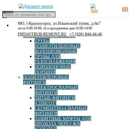
(0)
МЕНЮ
Поиск
товаров
МО, г.Красногорск, ул.Ильинский тупик, д.6к7
КАТАЛОГ
Главная
»
Каталог
»
Полиэтиленовые фитинги
»
пн-пт 8:00-18:00, сб и праздничные дни 10:00-14:00
РАСПРОДАЖА
Электросварные фитинги
»
Муфта электросварная
INFO@TRUB-REMONT.RU
+7 (926) 844-44-46
ПЛАСТИКОВЫЕ ТРУБЫ
EUROSTANDARD d75 SDR11
ТРУБЫ
ПОЛИЭТИЛЕНОВЫЕ
ВОДОПРОВОДНЫЕ
ТРУБЫ ДЛЯ
ГАЗОСНАБЖЕНИЯ
ПОРОЛОНОВЫЕ
ПОРШНИ
Муфта электросварная
ПОЛИЭТИЛЕНОВЫЕ
ФИТИНГИ
EUROSTANDARD d75 SDR11
ЭЛЕКТРОСВАРНЫЕ
ФИТИНГИ
ЛИТЫЕ ФИТИНГИ
Артикул:
2100160075
(СПИГОТ)
СЕГМЕНТНО-СВАРНЫЕ
Бренд
EUROSTANDARD
ФИТИНГИ
ЗАЩИТНЫЕ МУФТЫ ДЛЯ
ПРОХОДА ЧЕРЕЗ Ж/Б
Страна
Италия
КОЛОДЕЦ