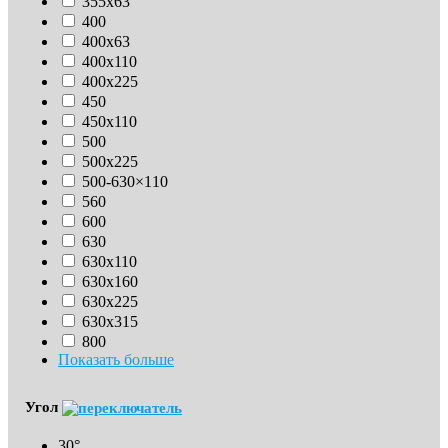
355х63
400
400х63
400х110
400х225
450
450х110
500
500х225
500-630×110
560
600
630
630х110
630x160
630х225
630х315
800
Показать больше
Угол
30°