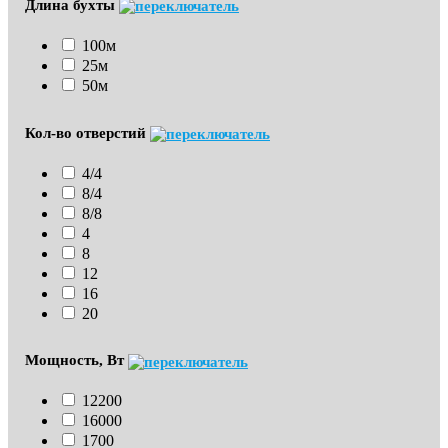
Длина бухты
100м
25м
50м
Кол-во отверстий
4/4
8/4
8/8
4
8
12
16
20
Мощность, Вт
12200
16000
1700