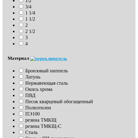
1/2
3/4
1 1/4
1 1/2
2
2 1/2
3
4
Материал
Бронзовый ниппель
Латунь
Нержавеющая сталь
Окись хрома
ПВД
Песок кварцевый обогащенный
Полиэтилен
ПЭ100
резина ТМКЩ
резина ТМКЩ-С
Сталь