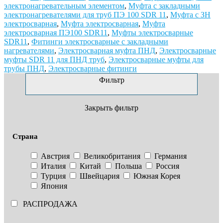
электронагревательным элементом
,
Муфта с закладными
электронагревателями для труб ПЭ 100 SDR 11
,
Муфта с ЗН
электросварная
,
Муфта электросварная
,
Муфта
электросварная ПЭ100 SDR11
,
Муфты электросварные
SDR11
,
Фитинги электросварные с закладными
нагревателями
,
Электросварная муфта ПНД
,
Электросварные
муфты SDR 11 для ПНД труб
,
Электросварные муфты для
трубы ПНД
,
Электросварные фитинги
Фильтр
Закрыть фильтр
Страна
Австрия
Великобритания
Германия
Италия
Китай
Польша
Россия
Турция
Швейцария
Южная Корея
Япония
РАСПРОДАЖА