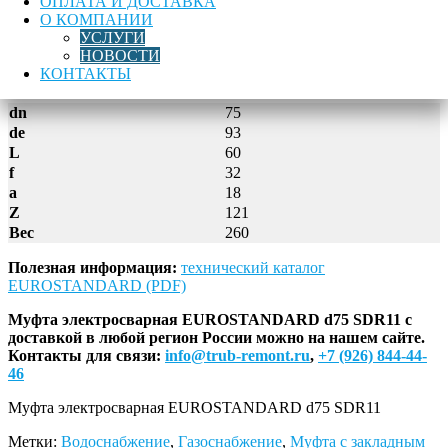
ОПЛАТА И ДОСТАВКА
EUROSTANDARD
О КОМПАНИИ
Лучшая цена
Доставка по России
Гарантия качества
d75
УСЛУГИ
SDR11
НОВОСТИ
Описание
КОНТАКТЫ
dn
75
de
93
L
60
f
32
a
18
Z
121
Вес
260
Полезная информация:
технический каталог
EUROSTANDARD (PDF)
Муфта электросварная EUROSTANDARD d75 SDR11 с
доставкой в любой регион России можно на нашем сайте.
Контакты для связи:
info@trub-remont.ru
,
+7 (926) 844-44-
46
Муфта электросварная EUROSTANDARD d75 SDR11
Метки:
Водоснабжение
,
Газоснабжение
,
Муфта с закладным