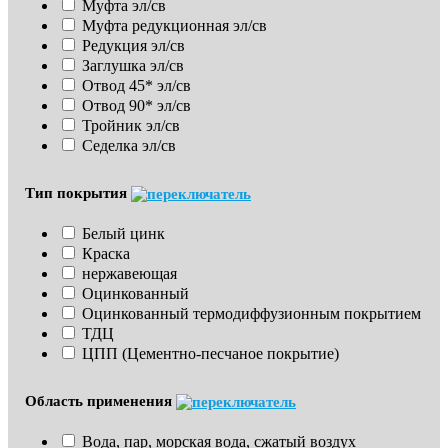
Муфта эл/св
Муфта редукционная эл/св
Редукция эл/св
Заглушка эл/св
Отвод 45* эл/св
Отвод 90* эл/св
Тройник эл/св
Седелка эл/св
Тип покрытия
Белый цинк
Краска
нержавеющая
Оцинкованный
Оцинкованный термодиффузионным покрытием
ТДЦ
ЦПП (Цементно-песчаное покрытие)
Область применения
Вода, пар, морская вода, сжатый воздух