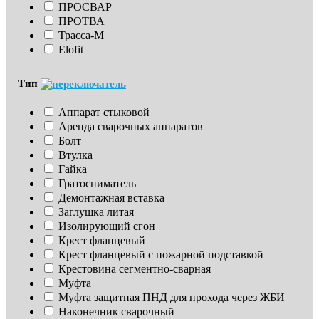
ПРОСВАР
ПРОТВА
Трасса-М
Elofit
Тип
Аппарат стыковой
Аренда сварочных аппаратов
Болт
Втулка
Гайка
Гратосниматель
Демонтажная вставка
Заглушка литая
Изoлирующий сгон
Крест фланцевый
Крест фланцевый с пожарной подставкой
Крестовина сегментно-сварная
Муфта
Муфта защитная ПНД для прохода через ЖБИ
Наконечник сварочный