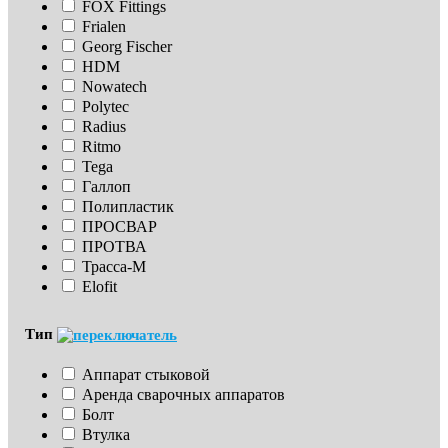
FOX Fittings
Frialen
Georg Fischer
HDM
Nowatech
Polytec
Radius
Ritmo
Tega
Галлоп
Полипластик
ПРОСВАР
ПРОТВА
Трасса-М
Elofit
Тип
Аппарат стыковой
Аренда сварочных аппаратов
Болт
Втулка