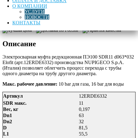
ОПЛАТА И ДОСТАВКА
Количество
О КОМПАНИИ
товара
УСЛУГИ
Муфта
В корзину
НОВОСТИ
редукционная
КОНТАКТЫ
электросварная
Лучшая цена
Доставка по России
Гарантия качества
ПЭ100
SDR11
Описание
d63х32
Elofit
Электросварная муфта редукционная ПЭ100 SDR11 d063*032
Elofit (арт.12ERDE6332) производства NUPIGECO S.p.A.
(Италия) позволяет облегчить процесс перехода с трубы
одного диаметра на трубу другого диаметра.
Макс. рабочее давление:
10 bar для газа, 16 bar для воды
Артикул
12ERDE6332
SDR макс.
11
Вес, кг
0,197
Dn1
63
Dn2
32
D
81,5
L1
55,5