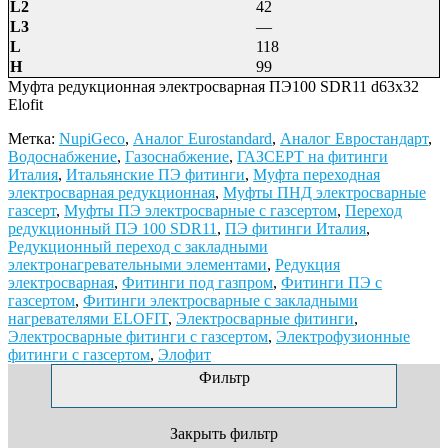
L2
42
L3
—
L
118
H
99
Муфта редукционная электросварная ПЭ100 SDR11 d63х32
Elofit
Метка:
NupiGeco
,
Аналог Eurostandard
,
Аналог Евростандарт
,
Водоснабжение
,
Газоснабжение
,
ГАЗСЕРТ на фитинги
Италия
,
Итальянские ПЭ фитинги
,
Муфта переходная
электросварная редукционная
,
Муфты ПНД электросварные
газсерт
,
Муфты ПЭ электросварные с газсертом
,
Переход
редукционный ПЭ 100 SDR11
,
ПЭ фитинги Италия
,
Редукционный переход с закладными
электронагревательными элементами
,
Редукция
электросварная
,
Фитинги под газпром
,
Фитинги ПЭ с
газсертом
,
Фитинги электросварные с закладными
нагревателями ELOFIT
,
Электросварные фитинги
,
Электросварные фитинги с газсертом
,
Электрофузионные
фитинги с газсертом
,
Элофит
Фильтр
Закрыть фильтр