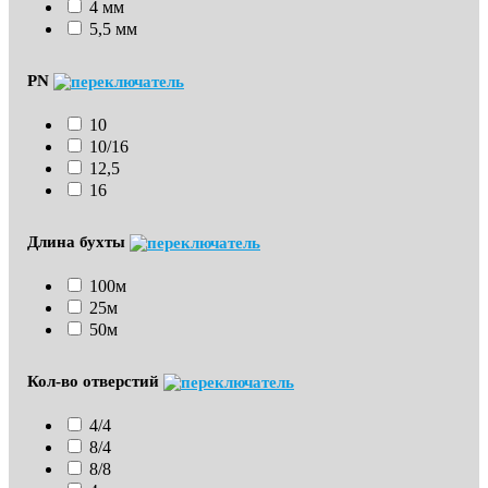
4 мм
5,5 мм
PN
10
10/16
12,5
16
Длина бухты
100м
25м
50м
Кол-во отверстий
4/4
8/4
8/8