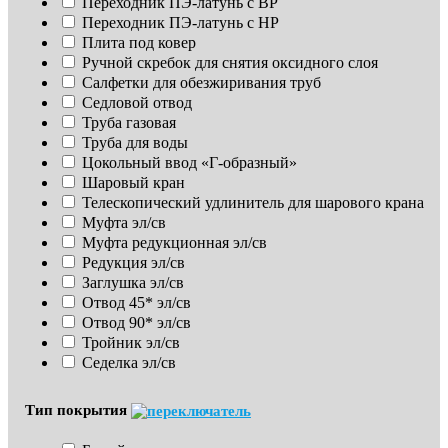
Переходник ПЭ-латунь с ВР
Переходник ПЭ-латунь с НР
Плита под ковер
Ручной скребок для снятия оксидного слоя
Салфетки для обезжиривания труб
Седловой отвод
Труба газовая
Труба для воды
Цокольный ввод «Г-образный»
Шаровый кран
Телескопический удлинитель для шарового крана
Муфта эл/св
Муфта редукционная эл/св
Редукция эл/св
Заглушка эл/св
Отвод 45* эл/св
Отвод 90* эл/св
Тройник эл/св
Седелка эл/св
Тип покрытия