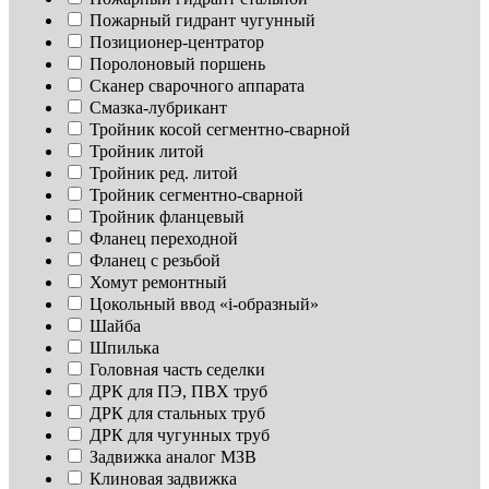
Пожарный гидрант чугунный
Позиционер-центратор
Поролоновый поршень
Сканер сварочного аппарата
Смазка-лубрикант
Тройник косой сегментно-сварной
Тройник литой
Тройник ред. литой
Тройник сегментно-сварной
Тройник фланцевый
Фланец переходной
Фланец с резьбой
Хомут ремонтный
Цокольный ввод «i-образный»
Шайба
Шпилька
Головная часть седелки
ДРК для ПЭ, ПВХ труб
ДРК для стальных труб
ДРК для чугунных труб
Задвижка аналог МЗВ
Клиновая задвижка