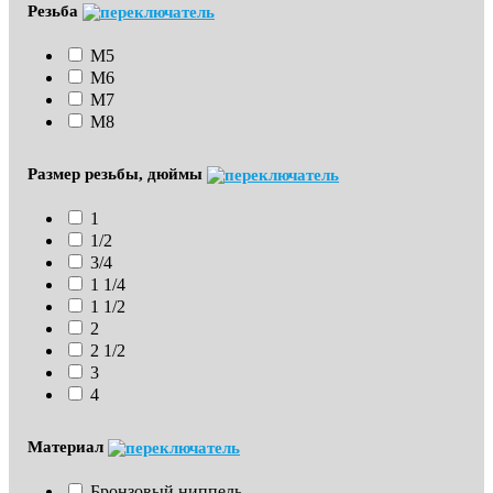
Резьба
М5
М6
М7
М8
Размер резьбы, дюймы
1
1/2
3/4
1 1/4
1 1/2
2
2 1/2
3
4
Материал
Бронзовый ниппель