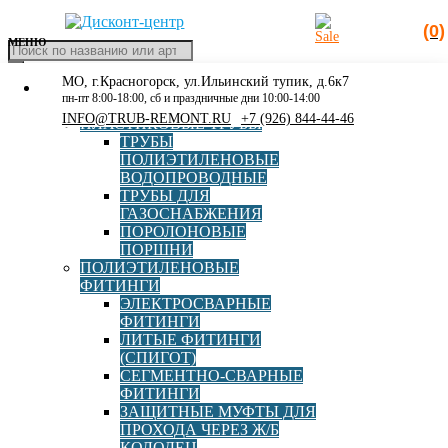
(0)
МЕНЮ
Поиск
товаров
МО, г.Красногорск, ул.Ильинский тупик, д.6к7
КАТАЛОГ
Главная
»
Каталог
»
Полиэтиленовые фитинги
»
пн-пт 8:00-18:00, сб и праздничные дни 10:00-14:00
РАСПРОДАЖА
Электросварные фитинги
»
Муфта редукционная
INFO@TRUB-REMONT.RU
+7 (926) 844-44-46
ПЛАСТИКОВЫЕ ТРУБЫ
электросварная ПЭ100 SDR11 d63х32 Elofit
ТРУБЫ
ПОЛИЭТИЛЕНОВЫЕ
ВОДОПРОВОДНЫЕ
ТРУБЫ ДЛЯ
ГАЗОСНАБЖЕНИЯ
ПОРОЛОНОВЫЕ
Муфта редукционная
ПОРШНИ
ПОЛИЭТИЛЕНОВЫЕ
электросварная ПЭ100
ФИТИНГИ
ЭЛЕКТРОСВАРНЫЕ
SDR11 d63х32 Elofit
ФИТИНГИ
ЛИТЫЕ ФИТИНГИ
(СПИГОТ)
Артикул:
12ERDE6332
СЕГМЕНТНО-СВАРНЫЕ
ФИТИНГИ
Бренд
Elofit
ЗАЩИТНЫЕ МУФТЫ ДЛЯ
ПРОХОДА ЧЕРЕЗ Ж/Б
КОЛОДЕЦ