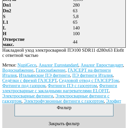
Dn1
280
Dn2
63
S
5,8
L1
65
L
140
H
100
Отверстие
44
макс.
Накладной уход электросварной ПЭ100 SDR11 d280x63 Elofit
с ответной частью
Метки:
NupiGeco
,
Аналог Eurostandard
,
Аналог Евростандарт
,
Водоснабжение
,
Газоснабжение
,
ГАЗСЕРТ на фитинги
Италия
,
Итальянские ПЭ фитинги
,
ПЭ фитинги Италия
,
Седёлки с фрезой ГАЗСЕРТ
,
Седловой отвод с ГАЗСЕРТом
,
Фитинги под газпром
,
Фитинги ПЭ с газсертом
,
Фитинги
электросварные с закладными нагревателями ELOFIT
,
Электросварные фитинги
,
Электросварные фитинги с
газсертом
,
Электрофузионные фитинги с газсертом
,
Элофит
Фильтр
Закрыть фильтр