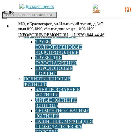
(0)
МЕНЮ
Поиск
товаров
МО, г.Красногорск, ул.Ильинский тупик, д.6к7
КАТАЛОГ
Главная
»
Каталог
»
Полиэтиленовые фитинги
»
пн-пт 8:00-18:00, сб и праздничные дни 10:00-14:00
РАСПРОДАЖА
Электросварные фитинги
»
Накладной уход электросварной
INFO@TRUB-REMONT.RU
+7 (926) 844-44-46
ПЛАСТИКОВЫЕ ТРУБЫ
ПЭ100 SDR11 d280x63 Elofit с ответной частью
ТРУБЫ
ПОЛИЭТИЛЕНОВЫЕ
ВОДОПРОВОДНЫЕ
ТРУБЫ ДЛЯ
ГАЗОСНАБЖЕНИЯ
ПОРОЛОНОВЫЕ
ПОРШНИ
ПОЛИЭТИЛЕНОВЫЕ
Накладной уход
ФИТИНГИ
ЭЛЕКТРОСВАРНЫЕ
электросварной ПЭ100
ФИТИНГИ
ЛИТЫЕ ФИТИНГИ
SDR11 d280x63 Elofit с
(СПИГОТ)
СЕГМЕНТНО-СВАРНЫЕ
ответной частью
ФИТИНГИ
ЗАЩИТНЫЕ МУФТЫ ДЛЯ
ПРОХОДА ЧЕРЕЗ Ж/Б
Артикул:
12ECOL28063
КОЛОДЕЦ