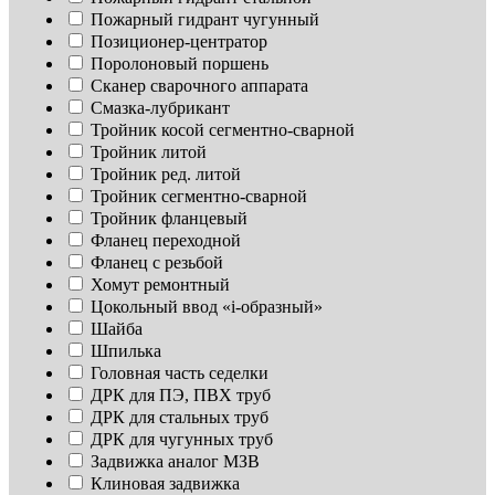
Пожарный гидрант чугунный
Позиционер-центратор
Поролоновый поршень
Сканер сварочного аппарата
Смазка-лубрикант
Тройник косой сегментно-сварной
Тройник литой
Тройник ред. литой
Тройник сегментно-сварной
Тройник фланцевый
Фланец переходной
Фланец с резьбой
Хомут ремонтный
Цокольный ввод «i-образный»
Шайба
Шпилька
Головная часть седелки
ДРК для ПЭ, ПВХ труб
ДРК для стальных труб
ДРК для чугунных труб
Задвижка аналог МЗВ
Клиновая задвижка