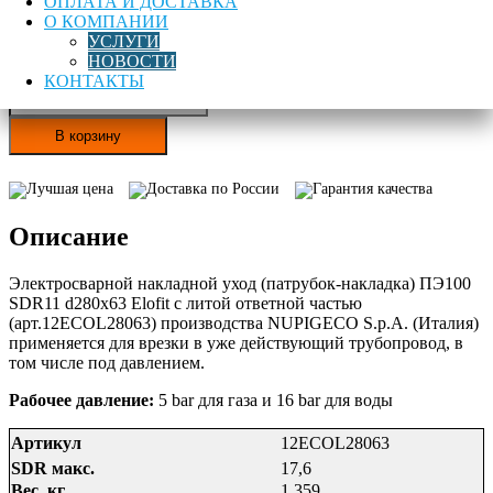
ОПЛАТА И ДОСТАВКА
Цена:
О КОМПАНИИ
9 976,00
руб
УСЛУГИ
НОВОСТИ
Нашли дешевле? Сообщите нам!
КОНТАКТЫ
Количество
товара
Накладной
В корзину
уход
электросварной
Лучшая цена
Доставка по России
Гарантия качества
ПЭ100
SDR11
Описание
d280x63
Elofit
с
Электросварной накладной уход (патрубок-накладка) ПЭ100
ответной
SDR11 d280x63 Elofit с литой ответной частью
частью
(арт.12ECOL28063) производства NUPIGECO S.p.A. (Италия)
применяется для врезки в уже действующий трубопровод, в
том числе под давлением.
Рабочее давление:
5 bar для газа и 16 bar для воды
Артикул
12ECOL28063
SDR макс.
17,6
Вес, кг
1,359