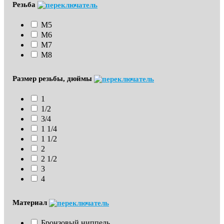
Резьба
М5
М6
М7
М8
Размер резьбы, дюймы
1
1/2
3/4
1 1/4
1 1/2
2
2 1/2
3
4
Материал
Бронзовый ниппель