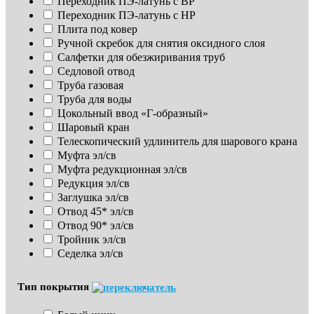
Переходник ПЭ-латунь с ВР
Переходник ПЭ-латунь с НР
Плита под ковер
Ручной скребок для снятия оксидного слоя
Салфетки для обезжиривания труб
Седловой отвод
Труба газовая
Труба для воды
Цокольный ввод «Г-образный»
Шаровый кран
Телескопический удлинитель для шарового крана
Муфта эл/св
Муфта редукционная эл/св
Редукция эл/св
Заглушка эл/св
Отвод 45* эл/св
Отвод 90* эл/св
Тройник эл/св
Седелка эл/св
Тип покрытия