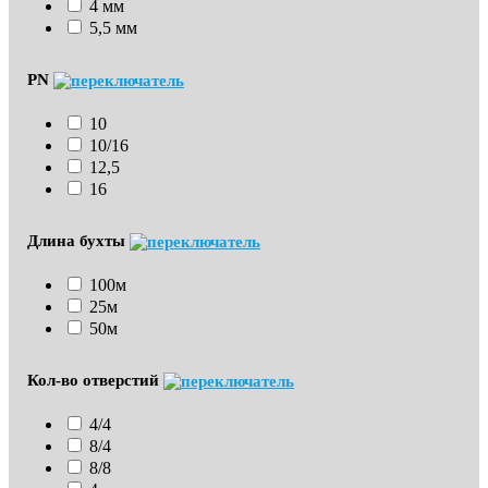
4 мм
5,5 мм
PN
10
10/16
12,5
16
Длина бухты
100м
25м
50м
Кол-во отверстий
4/4
8/4
8/8