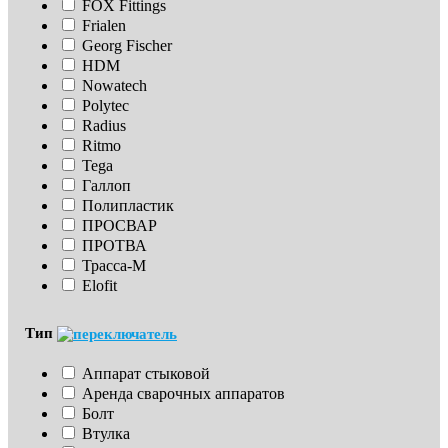
FOX Fittings
Frialen
Georg Fischer
HDM
Nowatech
Polytec
Radius
Ritmo
Tega
Галлоп
Полипластик
ПРОСВАР
ПРОТВА
Трасса-М
Elofit
Тип
Аппарат стыковой
Аренда сварочных аппаратов
Болт
Втулка